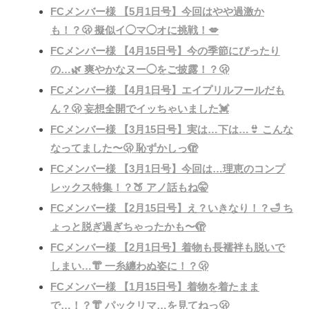
FCメンバー様 【5月1日号】今回はやや過激か
も！？🫢 擬似イ◯マ◯オに挑戦！💋
FCメンバー様 【4月15日号】今の季節にぴったり
の…🌿 爽やかなヌー◯をご披露！？🫢
FCメンバー様 【4月1日号】エイプリルフールだも
ん？🫢 妄想全開でイッちゃいました💓
FCメンバー様 【3月15日号】実は…下は…👙 こんな
なってました〜🫢 恥ずかしっ🫣
FCメンバー様 【3月1日号】今回は…理恵のコンプ
レックス特集！？🍑 アノ話もね🤫
FCメンバー様 【2月15日号】え？いきなり！？🛁 ち
ょっと脱ぎ過ぎちゃったかも〜🫣
FCメンバー様 【2月1日号】着物も長襦袢も脱いで
しまい…👘 一糸纏わぬ姿に！？🫢
FCメンバー様 【1月15日号】着物を着たまま
で…！？👘 パックリマ…を見てねっ🫢