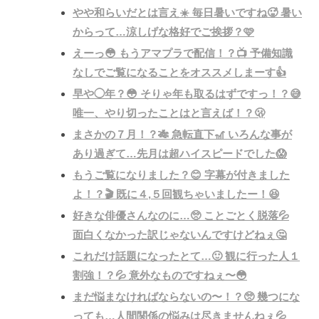
やや和らいだとは言え☀️ 毎日暑いですね🥵 暑い
からって…涼しげな格好でご挨拶？🩷
えーっ😳 もうアマプラで配信！？📺 予備知識
なしでご覧になることをオススメしまーす👍
早や◯年？😳 そりゃ年も取るはずですっ！？😅
唯一、やり切ったことはと言えば！？🫢
まさかの７月！？🎋 急転直下🎢 いろんな事が
あり過ぎて…先月は超ハイスピードでした😱
もうご覧になりました？😊 字幕が付きました
よ！？🎬 既に４,５回観ちゃいましたー！😆
好きな俳優さんなのに…🥺 ことごとく脱落💦
面白くなかった訳じゃないんですけどねぇ🤔
これだけ話題になったとて…🙂 観に行った人１
割強！？💦 意外なものですねぇ〜😳
まだ悩まなければならないの〜！？🥺 幾つにな
っても…人間関係の悩みは尽きませんねぇ💦