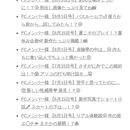
に！？🫢 初出し画像たっぷり見てね📸
FCメンバー様 【9月1日号】バスルームで🛁 後ろか
ら前から…試してみたら！？🫢
FCメンバー様 【8月15日号】夏こそのプレイ！？夏
休み企画🍉 新作たっぷり掲載！📸
FCメンバー様 【8月1日号】貞操帯の中は…🫢 内も
もに食い込んでちょっと痛かった😣
FCメンバー様 【7月15日号】さすがに外でこの格好
は！？😱 アソコの打ち明け話を…🤫
FCメンバー様 【7月1日号】苦手と思ってたのに…
🥺 新しい性感帯💜 発見！？🫢
FCメンバー様 【6月15日号】新作写真でショート小
説🖋 スカートの下は…！？🫢
FCメンバー様 【6月1日号】リアル体験談🫢 年の差
エ◯チ💋 まさかの展開！？🐙