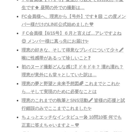
生です🍀 昼間の外での撮影は…
FC会員様へ、理恵から【号外】です👩🏻 この度メン
バー様だけのLINE公式始めました💜
ＦC会員様【6/15号】６月と言えば…アレですよね
😌 メンバー様に真っ先にお届け✨
理恵の好きな、そして得意なプレイについて少々🖋
喉に性感帯があるって珍しいこと❓
初のヌード撮影どんな感じ⁉️ ドキドキ？ 濡れ濡れ？
理恵が意外にも堂々としていた訳は…
理恵の夢と野望と未来予想図🌈 これまでとこれか
ら…そして実現のために必要なことは
理恵のこれまでの執筆とSNS活動🖋 皆様の応援と試
行錯誤のみでここまでこれました✨
ちょっとエッチなインタビュー🎤 10問10答 何でも
正直に答えちゃいますよ～💜