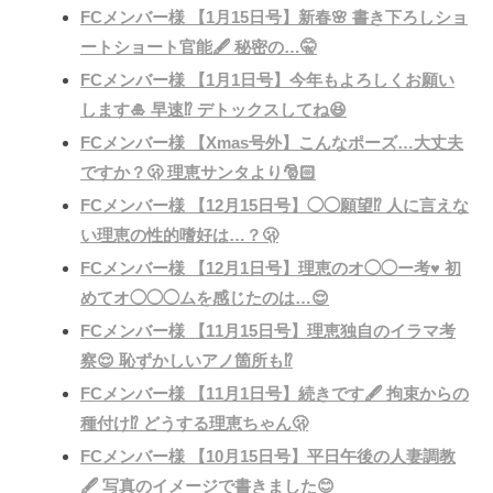
FCメンバー様 【1月15日号】新春🌸 書き下ろしショ
ートショート官能🖋 秘密の…🤫
FCメンバー様 【1月1日号】今年もよろしくお願い
します🎍 早速⁉️ デトックスしてね😆
FCメンバー様 【Xmas号外】こんなポーズ…大丈夫
ですか？🫢 理恵サンタより🎅🏻
FCメンバー様 【12月15日号】◯◯願望⁉️ 人に言えな
い理恵の性的嗜好は…？🫢
FCメンバー様 【12月1日号】理恵のオ◯◯ー考♥️ 初
めてオ◯◯◯ムを感じたのは…😌
FCメンバー様 【11月15日号】理恵独自のイラマ考
察😌 恥ずかしいアノ箇所も⁉️
FCメンバー様 【11月1日号】続きです🖋 拘束からの
種付け⁉️ どうする理恵ちゃん🫢
FCメンバー様 【10月15日号】平日午後の人妻調教
🖋 写真のイメージで書きました😊