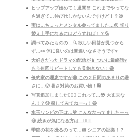
ヒップアップ始めて１週間🍑 これまでやってな
さ過ぎて…伸び代しかないんですけど！？😆
実は…ちょっとメンタル参ってました…😣 切り
替え上手になるにはどうすれば！？💦
調べてみたものの…🔍 欲しい回答が見つから
ず…👀 体に良いのは間違いなさそうです♥️
大好きだったドラマの配信が📱 ついに最終話♥️
もう何回リピートしても見飽きない！😆
倹約家の理恵ですが😅 この２日間のあまりの暑
さに…🥵 暑さ対策のお買い物！🛍️
写真追加しました💁🏻‍♀️ これって…😳 大丈夫な
ん！？🫢 探してみてねーっ！😆
水玉ワンピの下は…💙 こんななってましたーっ
😆 続きが気になる方は…💁🏻‍♀️
季節の花を撮るのって…📸 シニアの証拠！？