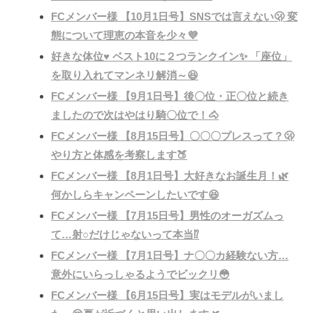
FCメンバー様 【10月1日号】SNSでは言えない🫢 変
態について理恵の本音を少々💜
好きな体位♥️ ベスト10に２つランクイン✨ 「座位」
を取り入れてマンネリ解消～😆
FCメンバー様 【9月1日号】後〇位・正〇位と続き
ましたので次はやはり騎〇位で！🐴
FCメンバー様 【8月15日号】〇〇〇プレスって？🫢
やり方と体感を考察します🍑
FCメンバー様 【8月1日号】大好きなお誕生月！🌿
何かしらキャンペーンしたいです😆
FCメンバー様 【7月15日号】男性のオーガズムっ
て…射○だけじゃないって本当⁉️
FCメンバー様 【7月1日号】ナ〇〇カ経験ない方…
意外にいらっしゃるようでビックリ😳
FCメンバー様 【6月15日号】実はモデルがいまし