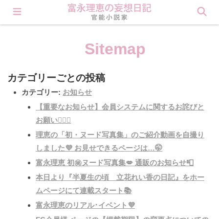
会員登録すると理恵の秘密が見られます❤︎ Click here
Sitemap
カテゴリーごとの投稿
カテゴリー:
お知らせ
【重要なお知らせ】会員システムに関するお詫びと
お願い🙇🏻‍♀️
理恵の「初・ヌード写真集」のご紹介動画を自撮り
しました💜 お見せできるページは…🤭
富永理恵 初㊙️ヌード写真集💋 通販のお知らせ📮
本日より『半夏生の頃 立花れい香の日記』をホー
ムページにて連載スタート📚
富永理恵のリアル･イベント💜