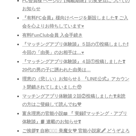
FC会員様 ページの【掲載期限】の変更点についての
お知らせ
『有料FC会員』様向けページを新設しました❣️ ご入
会を心よりお待ちしています♥️
有料FunClub会員 入会手続き​
『マッチングアプリ体験談』５話の①投稿しました❗️
今回の「由美」のお相手は…♥️
『マッチングアプリ体験談』４話①投稿しました❣️
20代の男の子に誘われた由美は…
理恵の（悲しい）お知らせ💧 『LINE公式』アカウン
ト閉鎖されてしまいました🥺
マッチングアプリ体験談２話②投稿しました❣️未読
の方はご登録して読んでね💜
富永理恵の官能小説📖 『 実録⁉︎マッチング・アプリ
体験談』📙 連載のお知らせ❣️
ご挨拶❣️ 自称💁🏻‍♀️ 美魔女💜 官能小説家🖋 どうぞよろ