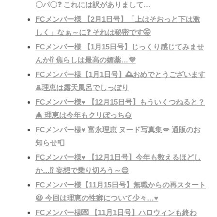
〇パ〇❓ これには訳がありまして…
FCメンバー様 【2月1日号】「上はそおっと下は激
しく」なぁ～に❓ それは秘密です🤫
FCメンバー様 【1月15日号】じっくり感じてみませ
んか⁉️ 焦らしは最高の媚薬…💜
FCメンバー様【1月1日号】🌅おめでとうございます
♨️理恵は露天風呂でしっぽり
FCメンバー様♥️ 【12月15日号】もういくつねると？
🎄 理恵は今年もクリぼっち🌰
FCメンバー様♥️ 富永理恵 ヌード写真集💋 通販のお
知らせ📮
FCメンバー様♥️ 【12月1日号】今年も数えるほどし
か…⁉️ 妄想で乗り切ろう～😌
FCメンバー様【11月15日号】無職からの再スタート
😆 今回は理恵の性癖について少々…♥️
FCメンバー様💌 【11月1日号】ハロウィンも終わ