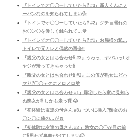
『トイレでオ〇〇ーしていたら⁉️ #3』新人くんにノ
ーパンなのを知られてしまい💦
『トイレでオ〇〇ーしていたら⁉️ #2』グチョ濡れの
お〇ン〇を優しく触られて…💜
『トイレでオ〇〇ーしていたら⁉️ #1』お局様の私…
トイレで元カレと偶然の再会‼️
『親父の女とはち合わせ⁉︎ #3』うわっ、ヤバいっ❗️ オ
ヤジが帰ってきちゃった⁉️
『親父の女とはち合わせ⁉︎ #2』この僕が熟女にどハ
マり⁉️〇〇テクにメロメロ💜
『親父の女とはち合わせ #1』帰宅したら家に見知ら
ぬ熟女が⁉️ しかも素っ裸 😱
『初体験は友達の母さん #3』ついに挿入⁉️熟女のお
〇ン〇に俺の…が🍌
『初体験は友達の母さん #2 』熟女の〇〇が目の前
に⁉️思わず鼻血が出てしまい🥵