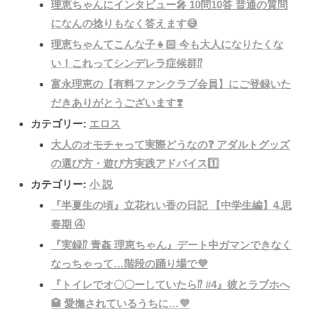
理恵ちゃんにインタビュー🎤 10問10答 普通の質問
になんの捻りもなく答えます😅
理恵ちゃんてこんな子👧🏻 今も大人になりたくな
い！これってシンデレラ症候群⁉️
富永理恵の【有料ファンクラブ会員】にご登録いた
だきありがとうございます❣️
カテゴリー:
エロス
大人のオモチャって実際どうなの❓ アダルトグッズ
の選び方・遊び方実践アドバイス1️⃣
カテゴリー:
小 説
『半夏生の頃』立花れい香の日記 【中学生編】4.思
春期 ④
『実録⁉️ 青姦 理恵ちゃん』デート中ガマンできなく
なっちゃって…階段の踊り場で💜
『トイレでオ〇〇ーしていたら⁉️ #4』彼とラブホへ
🏩 愛撫されているうちに…💜