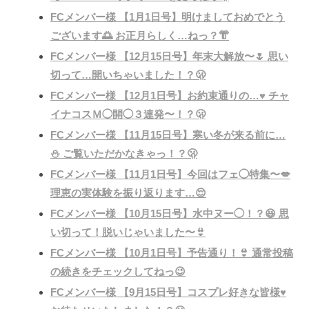
FCメンバー様 【1月1日号】明けましておめでとう
ございます🌅 お正月らしく…ねっ？👘
FCメンバー様 【12月15日号】年末大解放〜🌷 思い
切って…開いちゃいました！？🫢
FCメンバー様 【12月1日号】お約束通りの…♥️ チャ
イナコスＭ◯開◯３連発〜！？🫢
FCメンバー様 【11月15日号】寒い冬が来る前に…
⛄️ ご覧いただかなきゃっ！？🫢
FCメンバー様 【11月1日号】今回はフェ◯特集〜💋
理恵の実体験を振り返ります…😌
FCメンバー様 【10月15日号】水中ヌー◯！？😆 思
い切って！脱いじゃいました〜👙
FCメンバー様 【10月1日号】予告通り！👙 通常投稿
の続きをチェックしてねっ😉
FCメンバー様 【9月15日号】コスプレ好きな皆様♥️