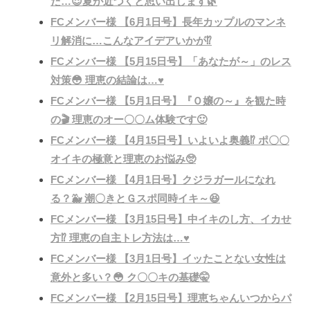
た…😌夏が近づくと思い出します🌿
FCメンバー様 【6月1日号】長年カップルのマンネ
リ解消に…こんなアイデアいかが⁉️
FCメンバー様 【5月15日号】「あなたが～」のレス
対策😳 理恵の結論は…♥️
FCメンバー様 【5月1日号】『Ｏ嬢の～』を観た時
の🎬 理恵のオー〇〇ム体験です🙂
FCメンバー様 【4月15日号】いよいよ奥義⁉️ ポ〇〇
オイキの極意と理恵のお悩み🥺
FCメンバー様 【4月1日号】クジラガールになれ
る？🐳 潮〇きとＧスポ同時イキ～😆
FCメンバー様 【3月15日号】中イキのし方、イカせ
方⁉️ 理恵の自主トレ方法は…♥️
FCメンバー様 【3月1日号】イッたことない女性は
意外と多い？😳 ク〇〇キの基礎🤫
FCメンバー様 【2月15日号】理恵ちゃんいつからパ