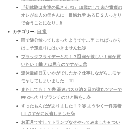
『初体験は友達の母さん #1』19歳にして未だ童貞の
オレが友人の母さんに一目惚れ💜 ある日２人っきり
で会うことになり…⁉️
カテゴリー:
日 常
雨で随分散ってしまったようです…☔️ こればっかり
は…予定通りにはいきませんね🙄
ブラックフライデーとな！？🗓️ 何か欲しい！何か買
いたい！🛍️ とは思うのですが…🥺
連休最終日🗓️ いかがでしたか？仕事しながら…モヤ
モヤしてしまいました…😶‍🌫️
またしても！？😳 高速バス０泊３日の弾丸ツアーで
🚌 ゆったりブランチのひと時を…☕️
すったもんだがありました！？🥺 ようやく一件落着
😮‍💨 さすがに反省しました💦
お正月ですし？トランプなぞやってみました♣️ つい