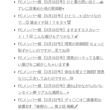
FCメンバー様 【5月15日号】ひと夏の思い出と…🌊
アレに目覚めた頃の実体験♥️
FCメンバー様 【5月1日号】ひとり…♥️ ばかりなの
で…🙂 過去イチ話！？を少々🏆
FCメンバー様 【4月15日号】ますますエスカレー
ト！？🫢 こんな遊びもアリかな？🍆
FCメンバー様 【4月1日号】理恵の初挑戦⁉️ ちょっと
恥ずかしいのですが…見てね🫢
FCメンバー様 【3月15日号】理恵がハマってる新し
い遊びをご紹介しちゃいます🐜
FCメンバー様 【3月1日号】体位を変えて挑戦⁉️ 理恵
なりに工夫してみたのですが…🫢
FCメンバー様 【2月15日号】遅ればせながらのバレ
ンタイン🎁 リアルな感想も…♥️
FCメンバー様 【2月1日号】ディ〇〇オ〇画像初お
披露目❣️ 『秘密の…』第２話 掲載🖋