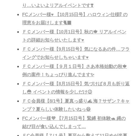
り…いよいよリアルイベントです❣️
FCメンバー様♥️ 【10月15日号】ハロウィン仕様⁉️ の
理恵をお届けします🐈‍⬛
ＦＣメンバー様【10月1日号】秋の🍁 リアルイベン
トの詳細お知らせいたします♥️
ＦＣメンバー様【9月15日号】気になるあの件…フラ
イングでお知らせしちゃいます♥️
ＦＣメンバー様【９月１日号】さあ本格始動の秋🍁
例の案件！ちょっぴり進んでます✨
ＦＣメンバー様【8月15日号】気づけば８月も折り返
し😳 イベントの情報を少しだけ😉
ＦＣ会員様【8/1号】夏真っ盛り🌊 海？サザン？キャ
ンプ？夏らしい体験したいねっ😆
FCメンバー様💜 【7月15日号】緊縛 初体験🐢 縄の
結び目が食い込んでしまって…
ＦC会員様【７/１号】夏至から数えて11日めが半夏