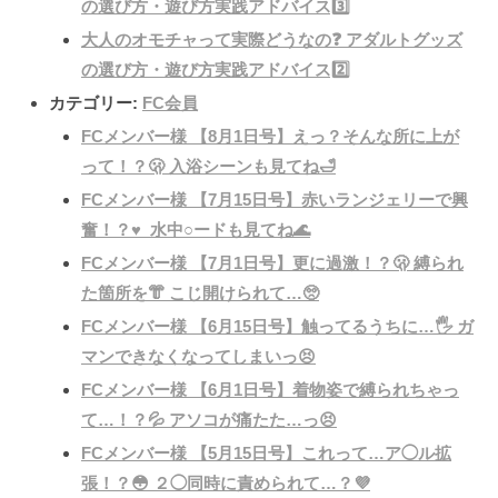
の選び方・遊び方実践アドバイス3️⃣
大人のオモチャって実際どうなの❓ アダルトグッズ
の選び方・遊び方実践アドバイス2️⃣
カテゴリー:
FC会員
FCメンバー様 【8月1日号】えっ？そんな所に上が
って！？🫢 入浴シーンも見てね🛁
FCメンバー様 【7月15日号】赤いランジェリーで興
奮！？♥️ 水中○ードも見てね🌊
FCメンバー様 【7月1日号】更に過激！？🫢 縛られ
た箇所を👘 こじ開けられて…🥺
FCメンバー様 【6月15日号】触ってるうちに…🖐️ ガ
マンできなくなってしまいっ😣
FCメンバー様 【6月1日号】着物姿で縛られちゃっ
て…！？💦 アソコが痛たた…っ😣
FCメンバー様 【5月15日号】これって…ア◯ル拡
張！？😳 ２◯同時に責められて…？💜