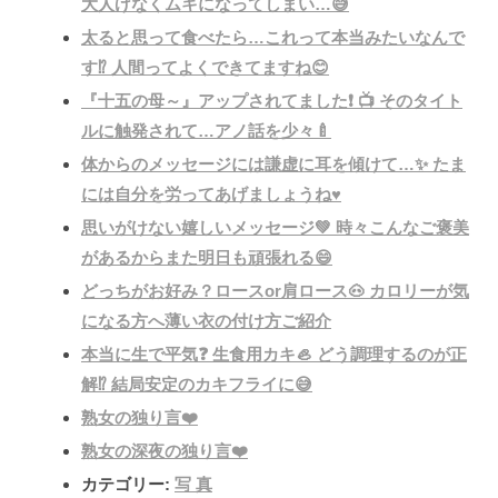
大人げなくムキになってしまい…😅
太ると思って食べたら…これって本当みたいなんで
す⁉️ 人間ってよくできてますね😊
『十五の母～』アップされてました❗️ 📺 そのタイト
ルに触発されて…アノ話を少々🍼
体からのメッセージには謙虚に耳を傾けて…✨ たま
には自分を労ってあげましょうね♥️
思いがけない嬉しいメッセージ💚 時々こんなご褒美
があるからまた明日も頑張れる😄
どっちがお好み？ロースor肩ロース🐽 カロリーが気
になる方へ薄い衣の付け方ご紹介
本当に生で平気❓ 生食用カキ🦪 どう調理するのが正
解⁉️ 結局安定のカキフライに😅
熟女の独り言❤️
熟女の深夜の独り言❤️
カテゴリー:
写 真