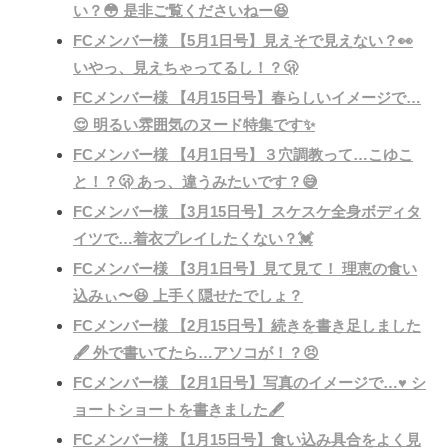
い？😳 是非ご覧くださいねー😆
FCメンバー様 【5月1日号】見えそで見えない？👀
いやっ、見えちゃってるし！？🫢
FCメンバー様 【4月15日号】春らしいイメージで…
😌 明るい雰囲気のヌード特集です✨
FCメンバー様 【4月1日号】３穴調教って…こゆこ
と！？🫢 あっ、違うみたいです？😅
FCメンバー様 【3月15日号】スケスケ全身ボディタ
イツで…着衣プレイしたくない？💓
FCメンバー様 【3月1日号】見て見て！ 理恵の食い
込みぃ〜😆 上手く隠せたでしょ？
FCメンバー様 【2月15日号】続きを書き足しました
🖋 外で書いてたら…アソコが！？😣
FCメンバー様 【2月1日号】写真のイメージで…♥️ シ
ョートショートを書きました🖋
FCメンバー様 【1月15日号】食い込み具合をよく見