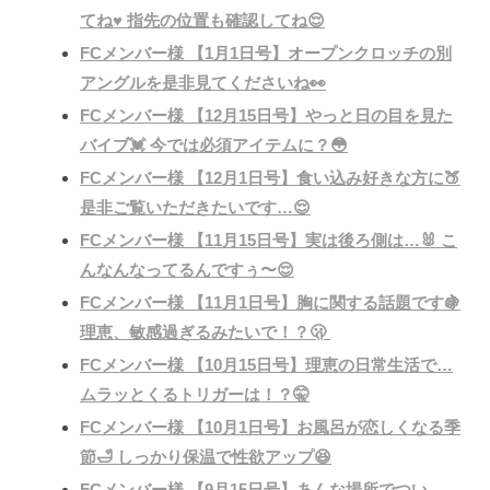
てね♥️ 指先の位置も確認してね😌
FCメンバー様 【1月1日号】オープンクロッチの別
アングルを是非見てくださいね👀
FCメンバー様 【12月15日号】やっと日の目を見た
バイブ💓 今では必須アイテムに？😳
FCメンバー様 【12月1日号】食い込み好きな方に🍑
是非ご覧いただきたいです…😌
FCメンバー様 【11月15日号】実は後ろ側は…🐰 こ
んなんなってるんですぅ〜😌
FCメンバー様 【11月1日号】胸に関する話題です🍇
理恵、敏感過ぎるみたいで！？🫢
FCメンバー様 【10月15日号】理恵の日常生活で…
ムラッとくるトリガーは！？🤫
FCメンバー様 【10月1日号】お風呂が恋しくなる季
節🛁 しっかり保温で性欲アップ😆
FCメンバー様 【9月15日号】あんな場所でつい