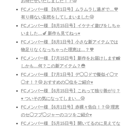
お待たせいたしました！？🫢
FCメンバー様 【9月1日号】ムラムラし過ぎで…💜
有り得ない妄想をしてしまいました🫢
FCメンバー様 【8月15日号】イケナイ遊びをしちゃ
いました…🍆 新作も見てねっ♥️
FCメンバー様 【8月1日号】小さな新アイテムでは
物足りなくなっちゃった理恵は…？💜
FCメンバー様 【7月15日号】新作をお届けします📸
しかも…何？この新アイテム？😳
FCメンバー様 【7月1日号】デ◯◯ドで擬似イ◯マ
◯オ！？🫢 おすすめの◯位をご紹介♥️
FCメンバー様 【6月15日号】これって独り善がり？
♥️ ついその気になってしまい…🫢
FCメンバー様 【6月1日号】赤裸々告白！？🫢 理恵
のセ◯フプ◯ジャーのコツをご紹介♥️
FCメンバー様 【5月15日号】開いてるのに見えてな