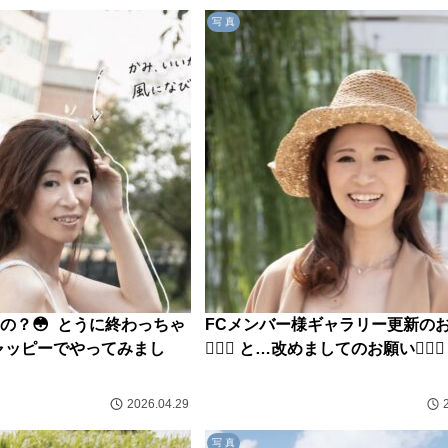
写 真
の？😳 とうに終わっちゃ
FCメンバー様ギャラリー更新の
チャッピーでやってみまし
💁🏻‍♀️ と…改めましてのお願い🙇🏻‍♀️
2026.04.29
写 真