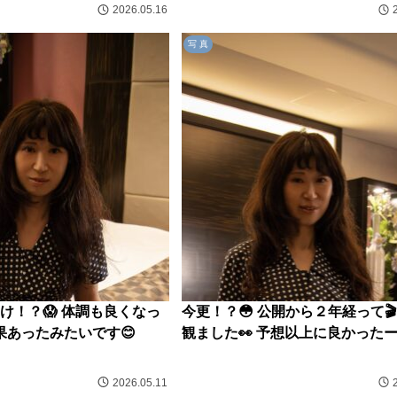
2026.05.16
写 真
け！？😱 体調も良くなっ
今更！？😳 公開から２年経って🎬
 効果あったみたいです😊
観ました👀 予想以上に良かったー
2026.05.11