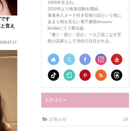
1965年生まれ。
2020年より執筆活動を開始。
著者本人ヌード付き官能小説という他に
ずです
あまり例を見ない電子書籍Amazon
はと言え
Kindleにて３冊出版。
『書く・脱ぐ・読む』一人三役こなす官
能小説家としてSNSで注目される。
2026.07.17
カテゴリー
お知らせ
14