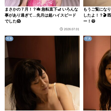
まさかの７月！？🎋 急転直下🎢 いろんな
もうご覧になり
事があり過ぎて…先月は超ハイスピード
したよ！？🎬 
でした😱
ー！😆
2026.07.01
写 真
写 真