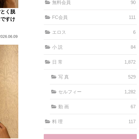
無料会員
90
ごとく脱
FC会員
111
んですけ
エロス
6
2026.06.09
小 説
84
日 常
1,872
写 真
529
セルフィー
1,282
動 画
67
料 理
117