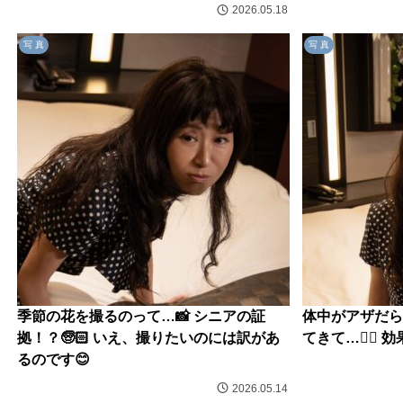
2026.05.18
写 真
写 真
季節の花を撮るのって…📸 シニアの証
体中がアザだら
拠！？🧓🏻 いえ、撮りたいのには訳があ
てきて…😮‍💨
るのです😊
2026.05.14