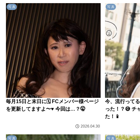
写 真
写 真
毎月15日と末日に🗓️ FCメンバー様ページ
今、流行ってる
を更新してますよ〜♥️ 今回は…？🤫
った！？😅 
た！📱
2026.04.30
写 真
写 真