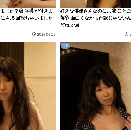
ました？😊 字幕が付きま
好きな俳優さんなのに…🥺 こと
既に４,５回観ちゃいました
落💦 面白くなかった訳じゃない
どねぇ🤔
2026.06.11
写 真