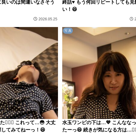
体に良いのは間違いなさそう
終話♥️ もう何回リピートしても見
い！😆
2026.05.25
写 真
🏻‍♀️ これって…😳 大丈
水玉ワンピの下は…💙 こんなな
探してみてねーっ！😆
たーっ😆 続きが気になる方は…💁🏻‍