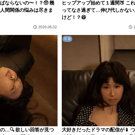
ばならないの〜！？🥺 幾
ヒップアップ始めて１週間🍑 こ
人間関係の悩みは尽きま
ってなさ過ぎて…伸び代しかない
けど！？😆
2026.06.02
写 真
の…🔍 欲しい回答が見つ
大好きだったドラマの配信が📱 