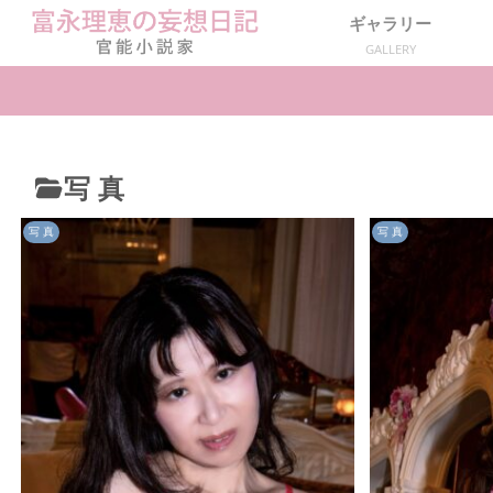
ギャラリー
GALLERY
写 真
写 真
写 真