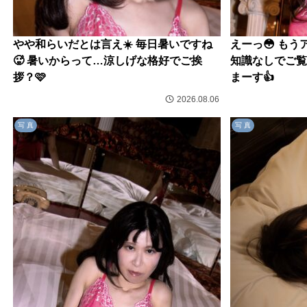
やや和らいだとは言え☀️ 毎日暑いですね
えーっ😳 もう
🥵 暑いからって…涼しげな格好でご挨
知識なしでご覧
拶？🩷
まーす👍
2026.08.06
写 真
写 真