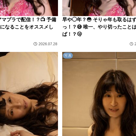
アマプラで配信！？📺 予備
早や◯年？😳 そりゃ年も取るは
になることをオススメし
っ！？😅 唯一、やり切ったこと
ば！？🫢
2026.07.28
写 真