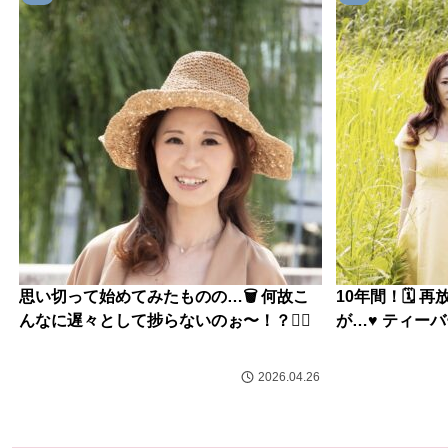
思い切って始めてみたものの…🗑️ 何故こ
10年間！🗓️
んなに遅々として捗らないのぉ〜！？😮‍💨
が…♥️ ティー
2026.04.26