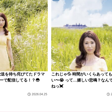
 再放送を待ち侘びてたドラマ
これじゃ💦 時間がいくらあって
バーで配信してる！？😳
い〜😭 って…嬉しい悲鳴？なん
ねっ💓
2026.04.25