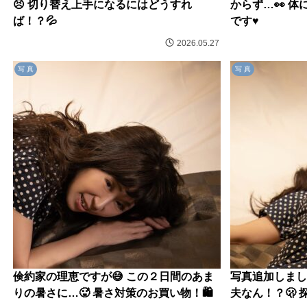
😣 切り替え上手になるにはどうすれ
からず…👀 
ば！？💦
です♥️
2026.05.27
写 真
写 真
倹約家の理恵ですが😅 この２日間のあま
写真追加しました
りの暑さに…🥵 暑さ対策のお買い物！🛍️
夫なん！？🫢 