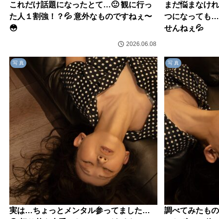
これだけ話題になったとて…🙂 観に行っ
まだ悩まなけれ
た人１割強！？💦 意外なものですねぇ〜
つになっても…
😳
せんねぇ💦
2026.06.08
写 真
写 真
実は…ちょっとメンタル参ってました…
調べてみたもの