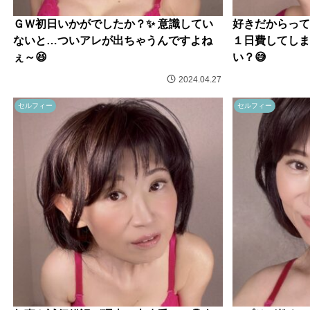
ＧＷ初日いかがでしたか？✨ 意識してい
好きだからって
ないと…ついアレが出ちゃうんですよね
１日費してしま
ぇ～😆
い？😅
2024.04.27
セルフィー
セルフィー