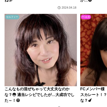
ね💦
が…😆
2024.04.18
セルフィー
FC会員
こんなもの混ぜちゃって大丈夫なのか
FCメンバー様 
な？😳 適当レシピでしたが…大成功でし
スカレート！？
た～！😆
な？🍆