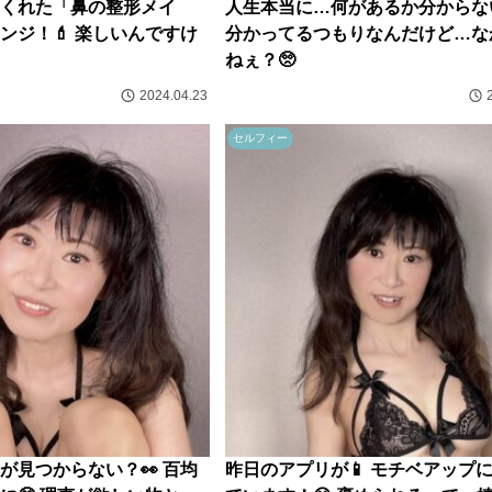
くれた「鼻の整形メイ
人生本当に…何があるか分からな
ンジ！💄 楽しいんですけ
分かってるつもりなんだけど…な
ねぇ？🥺
2024.04.23
セルフィー
が見つからない？👀 百均
昨日のアプリが📱 モチベアップ