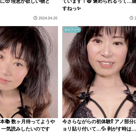
に🥺 理恵が欲しい物と
ています！😆 褒められるって…
すねっ✨
2024.04.20
セルフィー
本📚 数ヶ月待ってようや
今さらながらの初体験⁉️ アノ部分
 一気読みしたいのです
ョリ貼り付いて…💦 剥がす時は…