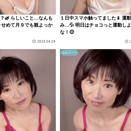
？🌿 らしいこと…なんも
１日中スマホ触ってました📱 運
 せめて月９でも観よっか
み…💦 明日はチョコっと運動し
な！😊
2024.04.29
セルフィー