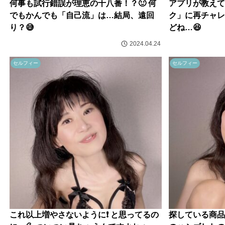
何事も試行錯誤が理恵の十八番！？🙂 何
アプリが教えて
でもかんでも「自己流」は…結局、遠回
ク」に再チャレ
り？😅
どね…😆
2024.04.24
セルフィー
セルフィー
これ以上増やさないように❗️ と思ってるの
探している商品