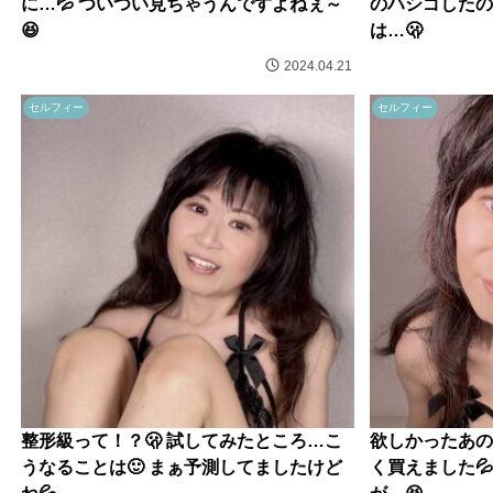
に…💦 ついつい見ちゃうんですよねぇ～
のハシゴしたの
😆
は…🫢
2024.04.21
セルフィー
セルフィー
整形級って！？🫢 試してみたところ…こ
欲しかったあの
うなることは🙂 まぁ予測してましたけど
く買えました