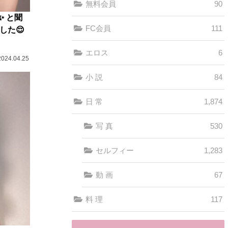
無料会員
90
✨ と聞
FC会員
111
した😌
エロス
6
2024.04.25
小 説
84
日 常
1,874
写 真
530
セルフィー
1,283
動 画
67
料 理
117