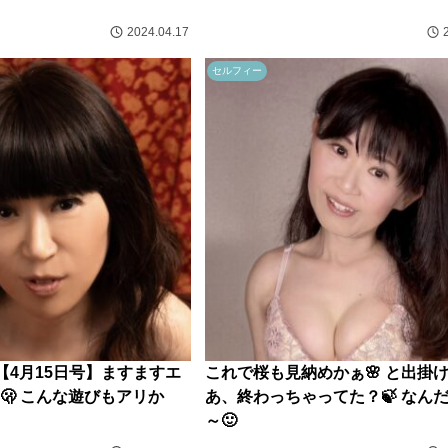
2024.04.17
セルフィー
【4月15日号】ますますエ
これで桜も見納めかぁ🌸 と出掛
🫢 こんな遊びもアリか
あ、終わっちゃってた？🍃 なん
～🙂