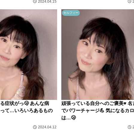
2024.04.15
セルフィー
る症状がっ🫢 あんな病
頑張っている自分へのご褒美♥️ 
って…いろいろあるもの
でパワーチャージ💪 気になるカ
は…🫢
2024.04.12