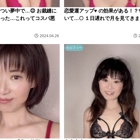
つい夢中で…😌 お裁縫に
恋愛運アップ♥️ の効果がある！？
った…これってコスパ悪
いて…🌕 １日遅れで月を見てきま
2024.04.26
セルフィー