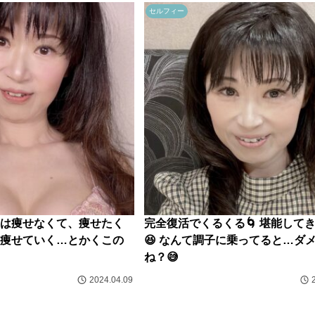
セルフィー
は痩せなくて、痩せたく
完全復活でくるくる🌀 堪能して
痩せていく…とかくこの
😆 なんて調子に乗ってると…ダ
ね？😅
2024.04.09