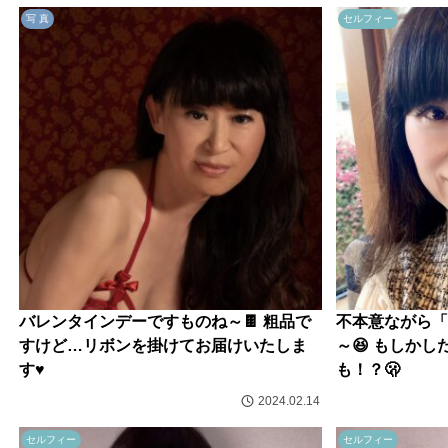
写 真
セルフィー
バレンタインデーですものね～🍫 粗品で
不本意ながら「
すけど…リボンを掛けてお届けいたしま
～😆 もしか
す♥️
も！？🫢
2024.02.14
セルフィー
セルフィー