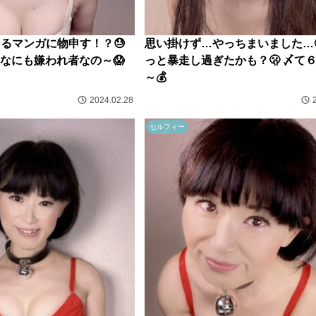
くるマンガに物申す！？😓
思い掛けず…やっちまいました…
なにも嫌われ者なの～😱
っと暴走し過ぎたかも？🫢 〆て
～💰
2024.02.28
セルフィー