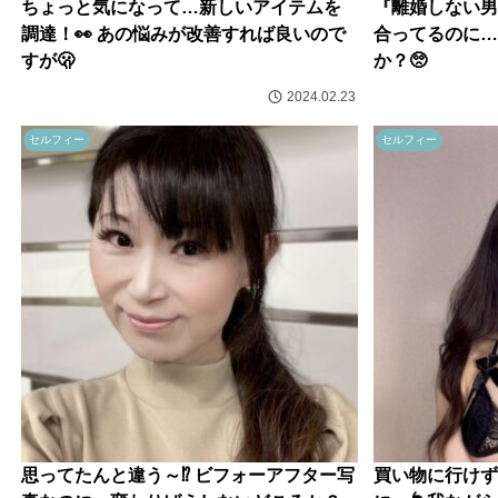
ちょっと気になって…新しいアイテムを
『離婚しない男
調達！👀 あの悩みが改善すれば良いので
合ってるのに…
すが🫢
か？🥺
2024.02.23
セルフィー
セルフィー
思ってたんと違う～⁉️ ビフォーアフター写
買い物に行けず