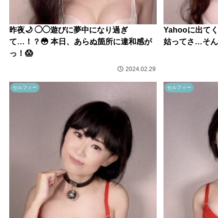
昨夜🌙 ◯◯遊びに夢中になり過ぎ
Yahooに出て
て…！？😳 本日、あらぬ箇所に違和感が
姑ってさ…そん
っ！😱
2024.02.29
セルフィー
セルフィー