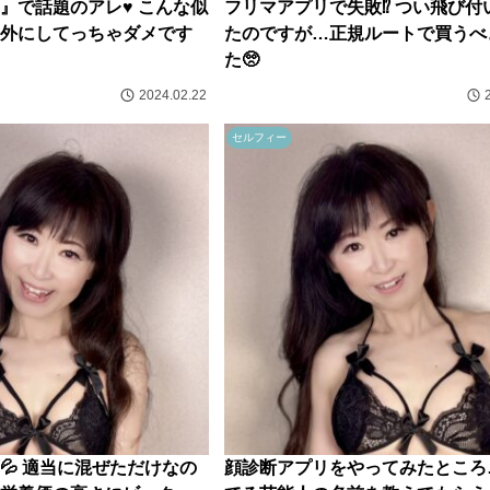
』で話題のアレ♥️ こんな似
フリマアプリで失敗⁉️ つい飛び付
外にしてっちゃダメです
たのですが…正規ルートで買うべ
た🥺
2024.02.22
セルフィー
💦 適当に混ぜただけなの
顔診断アプリをやってみたところ…