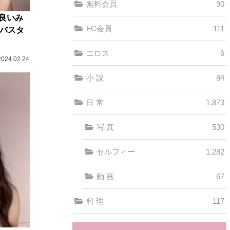
無料会員
90
良いみ
FC会員
111
でバスタ
エロス
6
2024.02.24
小 説
84
日 常
1,873
写 真
530
セルフィー
1,282
動 画
67
料 理
117