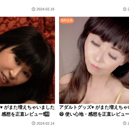
2024.02.16
無料会員
♥️ がまた増えちゃいました
アダルトグッズ♥️ がまた増えち
感想を正直レビュー❗️2️⃣
😆 使い心地・感想を正直レビュー❗️
2024.02.14