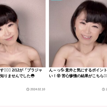
🏻‍♀️ 2/12が「ブラジャ
ん～っ💦 意外と気にするポイン
知りませんでした😳
い！😵 苦心惨憺の結果がこちら💁🏻‍
2024.02.10