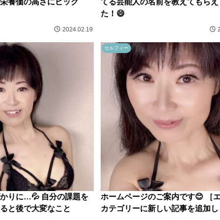
ら栄養価の高さにビック
てる芸能人の名前を教えてもらえ
た！😄
2024.02.19
セルフィー
かりに…💦 自分の課題を
ホームページのご案内です😊 ［
ると後で大変なこと
カテゴリーに新しい記事を追加しま