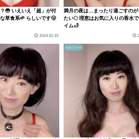
？😳 いえいえ「超」が付
満月の夜は…まったり過ごすのが
草食系🌱 らしいです🫢
たい🌕 理恵はお気に入りの香水
イム🛁
2024.02.25
セルフィー