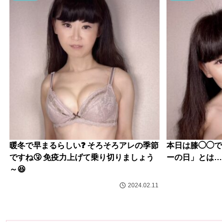
暖冬で早まるらしい❓ そろそろアレの季節
本日は膝◯◯です💁
ですね🤧 免疫力上げて乗り切りましょう
ーの日」とは…
～😆
2024.02.11