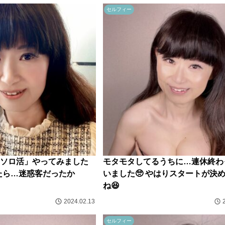
セルフィー
ソロ活」やってみました
モタモタしてるうちに…連休終わ
したら…迷惑客だったか
いました🥺 やはりスタートが決
ね😆
2024.02.13
セルフィー