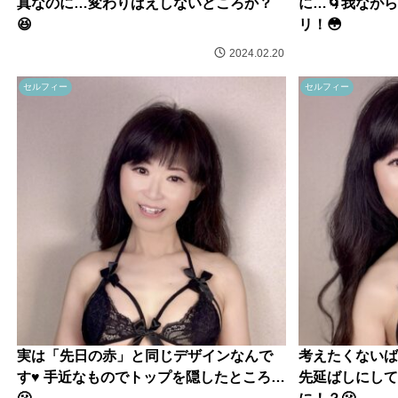
真なのに…変わりばえしないどころか？
に…🌀我なが
😆
リ！😳
2024.02.20
セルフィー
セルフィー
実は「先日の赤」と同じデザインなんで
考えたくないば
す♥️ 手近なものでトップを隠したところ…
先延ばしにして