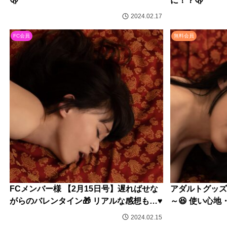
🫢
に！？🫢
2024.02.17
FC会員
無料会員
FCメンバー様 【2月15日号】遅ればせな
アダルトグッズ
がらのバレンタイン🎁 リアルな感想も…♥️
～😆 使い心地・
2024.02.15