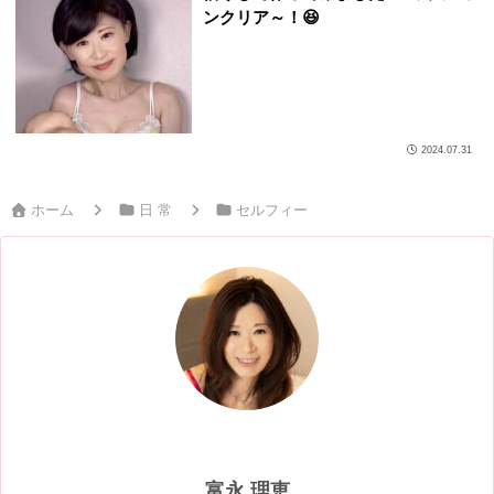
ンクリア～！😆
2024.07.31
ホーム
日 常
セルフィー
富永 理恵