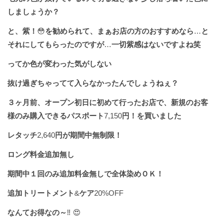
しましょうか？
と、紫！
😳
を勧められて、まぁお店の方のおすすめなら
…
と
それにしてもらったのですが
…
一切紫感はないですよね笑
ってか色が変わった気がしない
抜け過ぎちゃってて入らなかったんでしょうねぇ？
３ヶ月前、オープン初日に初めて行ったお店で、新規のお客
様のみ購入できるパスポート
7,150
円！を買いました
レタッチ
2,640
円が期間中無制限！
ロング料金追加無し
期間中１回のみ追加料金無しで全体染めＯＫ！
追加トリートメント
&
ケア
20%OFF
なんてお得なの～
‼️ 😍