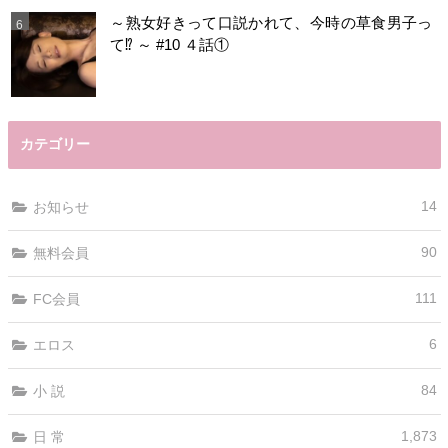
～熟女好きって口説かれて、今時の草食男子っ
て⁉️ ～ #10 ４話①
カテゴリー
14
お知らせ
90
無料会員
111
FC会員
6
エロス
84
小 説
1,873
日 常