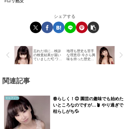
#
ロリ熟女
シェアする
忘れた頃に…検診
地理も歴史も苦手
の検査結果が届い
な理恵😣 今さら興
ていました📮 ワン
味を持った歴史上
コイン検診てのも
の人物が…４人の
あるんですよ😊
妻って⁉ ️😳
関連記事
春らしく！😊 園芸の趣味でも始めた
セルフィー
いところなのですが…🪴 やり過ぎで
枯らしがち💦