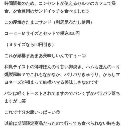
時間調整のため、コンセントが使えるセルフのカフェで昼
食、夕食兼用のサンドイッチを食べました
☕️
この厚焼きたまごサンド（利尻昆布だし使用）
コーヒーＭサイズとセットで税込
890
円
（Ｓサイズなら
50
円引き）
これが結構まあまあ美味しいんですぅ～
😍
和風テイストの薄味ほんのり甘い卵焼き、ハムもほんの～り
燻製風味？でこれもなかなか、パリパリきゅうり、からしマ
ヨネーズが相まって結構ハマる美味しさなのです
パンは軽くトーストされてますのでパンくずがパラパラ落ち
ますが
…
笑
これで十分お腹いっぱ～い
😋
以前は期間限定商品だったので行っても食べられない時もあ