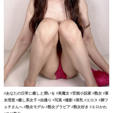
#
あなたの日常に癒しと潤いを
#
美魔女
#
官能小説家
#
熟女
#
富
永理恵
#
癒し系女子
#
自撮り
#
写真
#
撮影
#
美乳
#
エロス
#
脚フ
ェチさんへ
#
熟女モデル
#
熟女グラビア
#
熟女好き
#
エロかわ