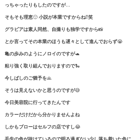
っちゃったりもしたのですが
…
そもそも理恵
🙂
小説が本業ですからね
⁉️
笑
グラビアは素人同然、自撮りも独学ですから
📸
とか言ってその本業のほうも遅々として進んでおらず
😭
亀の歩みのようにノロイのですが
🐢
粘り強く取り組んでおりますので
🐍
今しばしのご猶予を
🙏
そうは見えないかと思うのですが
😅
今日美容院に行ってきたんです
カラーだけだから分かりませんよね
しかもブローはセルフの店ですし
😂
毛先の色が抜けているので明る過ぎない少し落ち着いた色に