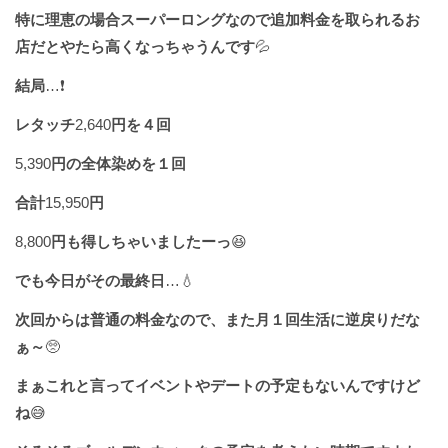
特に理恵の場合スーパーロングなので追加料金を取られるお
店だとやたら高くなっちゃうんです
💦
結局
…❗️
レタッチ
2,640
円を４回
5,390
円の全体染めを１回
合計
15,950
円
8,800
円も得しちゃいましたーっ
😆
でも今日がその最終日
…💧
次回からは普通の料金なので、また月１回生活に逆戻りだな
ぁ～
🥺
まぁこれと言ってイベントやデートの予定もないんですけど
ね
😅