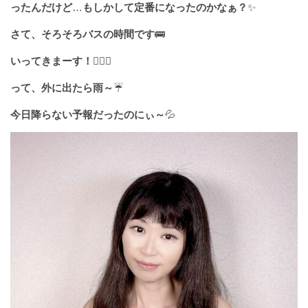
ったんだけど
…
もしかして定番になったのかなぁ？
✨
さて、そろそろバスの時間です
🚌
いってきまーす！
🙋🏻‍♀️
って、外に出たら雨～
☔️
今日降らない予報だったのにぃ～
💦