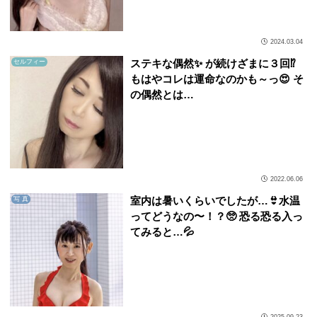
2024.03.04
ステキな偶然✨ が続けざまに３回⁉️
セルフィー
もはやコレは運命なのかも～っ😍 そ
の偶然とは…
2022.06.06
室内は暑いくらいでしたが…👙水温
写 真
ってどうなの〜！？🥺 恐る恐る入っ
てみると…💦
2025.09.23