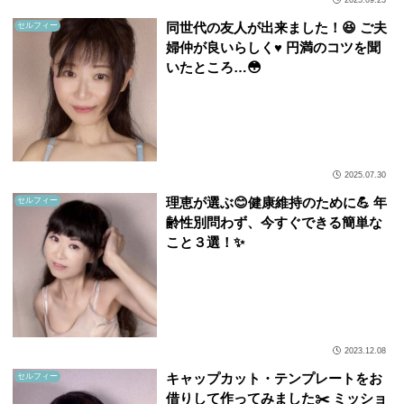
同世代の友人が出来ました！😆 ご夫
セルフィー
婦仲が良いらしく♥️ 円満のコツを聞
いたところ…😳
2025.07.30
理恵が選ぶ😊健康維持のために💪 年
セルフィー
齢性別問わず、今すぐできる簡単な
こと３選！✨
2023.12.08
キャップカット・テンプレートをお
セルフィー
借りして作ってみました✂️ ミッショ