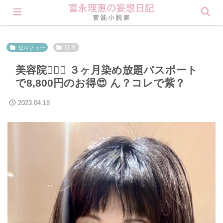
会員登録すると理恵の秘密が見られます❤︎ Click here
セルフィー
日 常
美容院💇🏻‍♀️ ３ヶ月染め放題パスポート
で8,800円のお得😍 ん？コレで紫？
2023.04.18