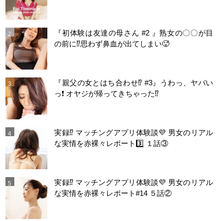
『初体験は友達の母さん #2 』熟女の〇〇が目
の前に⁉️思わず鼻血が出てしまい🥵
『親父の女とはち合わせ⁉︎ #3』うわっ、ヤバい
っ❗️ オヤジが帰ってきちゃった⁉️
実録⁉️ マッチングアプリ体験談💜 男女のリアル
な実情を赤裸々レポート3️⃣ １話③
実録⁉️ マッチングアプリ体験談💜 男女のリアル
な実情を赤裸々レポート#14 ５話②