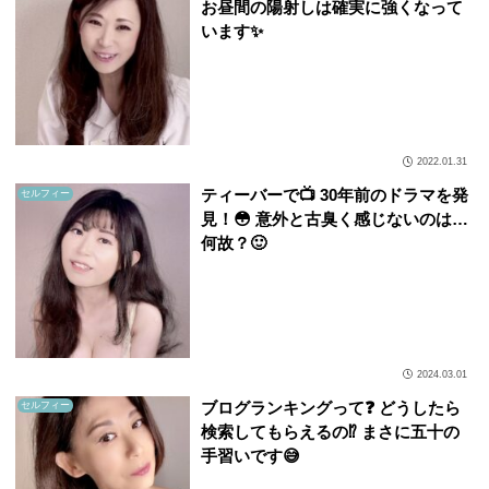
お昼間の陽射しは確実に強くなって
います✨
2022.01.31
ティーバーで📺 30年前のドラマを発
セルフィー
見！😳 意外と古臭く感じないのは…
何故？🙂
2024.03.01
ブログランキングって❓ どうしたら
セルフィー
検索してもらえるの⁉️ まさに五十の
手習いです😅