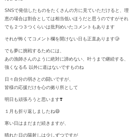
SNSで発信したものをたくさんの方に見ていただけると、理
恵の場合は割合としては相当低いほうだと思うのですがそれ
でも２つ３つくらいは批判めいたコメントもあります
それが怖くてコメント欄を開けない日も正直あります🥲
でも夢に挑戦するためには、
あの漁師さんのように絶対に諦めない、叶うまで継続する、
強くなる💪 以外に道はないですものね
日々自分の弱さとの闘いですが、
皆様の応援だけを心の拠り所として
明日も頑張ろうと思います❣️
１月も折り返しましたね😄
寒い日はまだまだ続きますが、
晴れた日の陽射しは少しずつですが