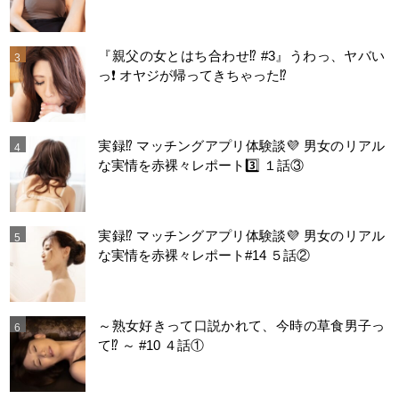
『親父の女とはち合わせ⁉︎ #3』うわっ、ヤバい
っ❗️ オヤジが帰ってきちゃった⁉️
実録⁉️ マッチングアプリ体験談💜 男女のリアル
な実情を赤裸々レポート3️⃣ １話③
実録⁉️ マッチングアプリ体験談💜 男女のリアル
な実情を赤裸々レポート#14 ５話②
～熟女好きって口説かれて、今時の草食男子っ
て⁉️ ～ #10 ４話①