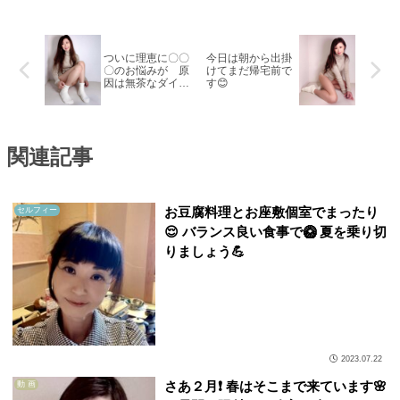
ついに理恵に〇〇
今日は朝から出掛
〇のお悩みが 原
けてまだ帰宅前で
因は無茶なダイエ
す😊
ット⁉️ジェルをた
っぷり塗ってみた
結果…
関連記事
お豆腐料理とお座敷個室でまったり
セルフィー
😌 バランス良い食事で🥝 夏を乗り切
りましょう💪
2023.07.22
さあ２月❗️ 春はそこまで来ています🌸
動 画