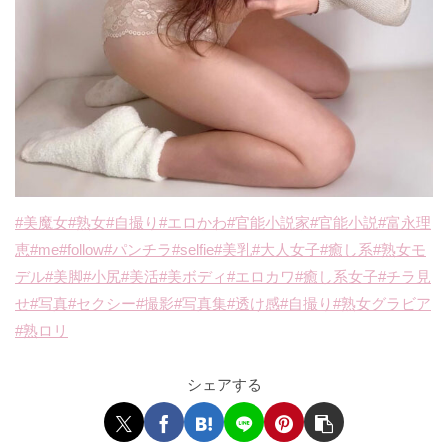
#美魔女
#熟女
#自撮り
#エロかわ
#官能小説家
#官能小説
#富永理
恵
#me
#follow
#パンチラ
#selfie
#美乳
#大人女子
#癒し系
#熟女モ
デル
#美脚
#小尻
#美活
#美ボディ
#エロカワ
#癒し系女子
#チラ見
せ
#写真
#セクシー
#撮影
#写真集
#透け感
#自撮り
#熟女グラビア
#熟ロリ
シェアする