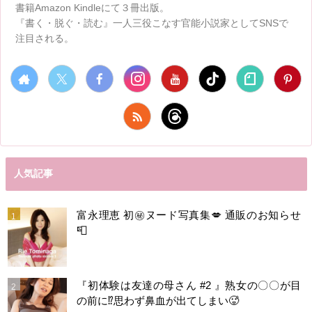
書籍Amazon Kindleにて３冊出版。
『書く・脱ぐ・読む』一人三役こなす官能小説家としてSNSで
注目される。
人気記事
富永理恵 初㊙️ヌード写真集💋 通販のお知らせ
📮
『初体験は友達の母さん #2 』熟女の〇〇が目
の前に⁉️思わず鼻血が出てしまい🥵