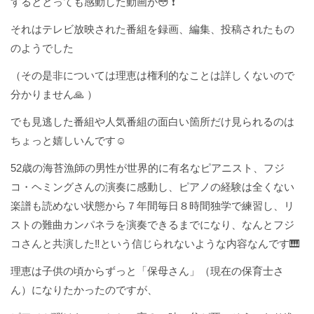
するととっても感動した動画が😳 ❗️
それはテレビ放映された番組を録画、編集、投稿されたもの
のようでした
（その是非については理恵は権利的なことは詳しくないので
分かりません🙏 ）
でも見逃した番組や人気番組の面白い箇所だけ見られるのは
ちょっと嬉しいんです☺️
52歳の海苔漁師の男性が世界的に有名なピアニスト、フジ
コ・ヘミングさんの演奏に感動し、ピアノの経験は全くない
楽譜も読めない状態から７年間毎日８時間独学で練習し、リ
ストの難曲カンパネラを演奏できるまでになり、なんとフジ
コさんと共演した‼️という信じられないような内容なんです🎹
理恵は子供の頃からずっと「保母さん」（現在の保育士さ
ん）になりたかったのですが、