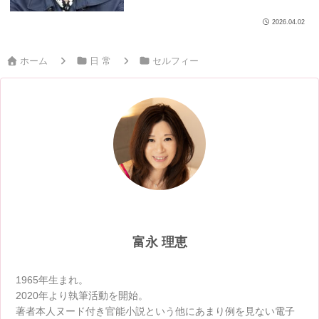
2026.04.02
ホーム
日 常
セルフィー
富永 理恵
1965年生まれ。
2020年より執筆活動を開始。
著者本人ヌード付き官能小説という他にあまり例を見ない電子