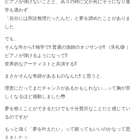
ピアノが弾けないことと、高３の時に父が死にそうになり進
学も適わず
「自分には所詮無理だったんだ」と夢を諦めたことがありま
した
でも、
そんな年から❗️ 独学で❗️ 普通の漁師のオジサンが❗️ （失礼😅 ）
ピアノが弾けるようになって⁉️
世界的なアーティストと共演する⁉️
まさかそんな奇跡があるものなんだ❗️ と思うと、
理恵にだってまだチャンスがあるかもしれない…って胸が苦
しくなるほど感動しました😳
夢を抱くことができるだけでも十分贅沢なことだと感じてい
るのですが
もっと強く「夢を叶えたい」って願ってもいいのかなって思
えました ✨