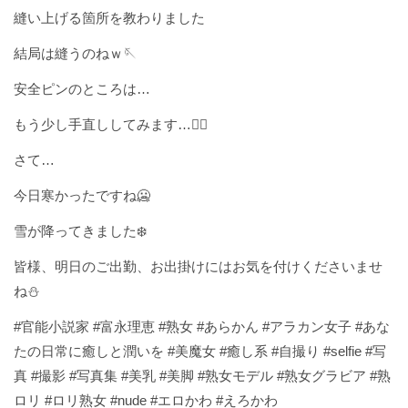
縫い上げる箇所を教わりました
結局は縫うのねｗ🪡
安全ピンのところは…
もう少し手直ししてみます…😮‍💨
さて…
今日寒かったですね🥶
雪が降ってきました❄️
皆様、明日のご出勤、お出掛けにはお気を付けくださいませ
ね⛄️
#官能小説家 #富永理恵 #熟女 #あらかん #アラカン女子 #あな
たの日常に癒しと潤いを #美魔女 #癒し系 #自撮り #selfie #写
真 #撮影 #写真集 #美乳 #美脚 #熟女モデル #熟女グラビア #熟
ロリ #ロリ熟女 #nude #エロかわ #えろかわ