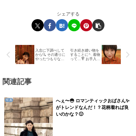
シェアする
入念に下調べして
引き続き縫い物を
から🔍 その通りに
することに🪡 着物
やったつもりなの
って…👘 お手入れ
ですが…🤔 微妙な
と保管がセットな
仕上がりに？😅
のね？😮‍💨
関連記事
へぇ〜😳 ロマンティックおばさん✨
写 真
がトレンドなんだ！？花柄着れば良
いのかな？🙂