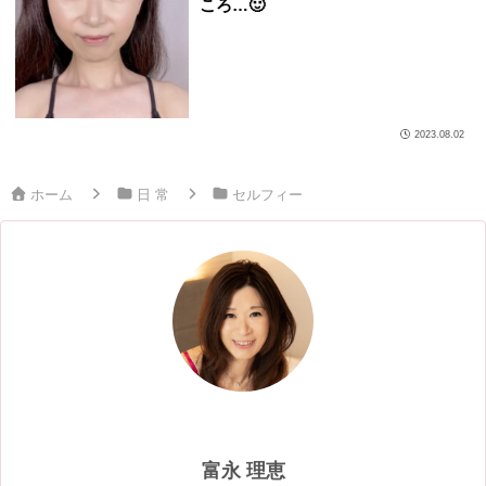
ころ…🙂
2023.08.02
ホーム
日 常
セルフィー
富永 理恵