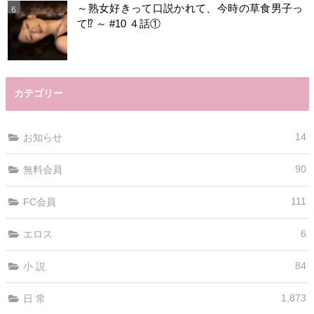
～熟女好きって口説かれて、今時の草食男子っ
て⁉️ ～ #10 ４話①
カテゴリー
14
お知らせ
90
無料会員
111
FC会員
6
エロス
84
小 説
1,873
日 常