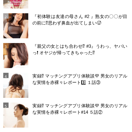
『初体験は友達の母さん #2 』熟女の〇〇が目
の前に⁉️思わず鼻血が出てしまい🥵
『親父の女とはち合わせ⁉︎ #3』うわっ、ヤバい
っ❗️ オヤジが帰ってきちゃった⁉️
実録⁉️ マッチングアプリ体験談💜 男女のリアル
な実情を赤裸々レポート3️⃣ １話③
実録⁉️ マッチングアプリ体験談💜 男女のリアル
な実情を赤裸々レポート#14 ５話②