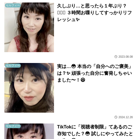
久しぶり…と思ったら１年ぶり？
セルフィー
💇🏻‍♀️ ３時間お喋りしてすっかりリフ
レッシュ✨
2023.08.08
実は…😳 本当の「自分へのご褒美」
セルフィー
は？✨ 頑張った自分に奮発しちゃい
ました〜！😆
2024.12.26
TikTokに「視聴者制限」てあるのご
セルフィー
存知でした？😳 試しにやってみたと