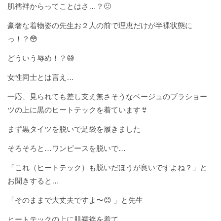
肌襦袢からってことはさ…？🙂
豪奢な着物姿の先生お２人の前で理恵だけが半裸状態に
っ！？😳
どういう辱め！？😅
女性同士とは言え…
一応、見られても差し支え無さそうなベージュのブラショー
ツの上に黒のヒートテックを着ています👙
まず黒タイツを脱いで足袋を履きました
そろそろと…ワンピースを脱いで…
「これ（ヒートテック）も脱いだほうが良いですよね？」と
お聞きすると…
「そのままで大丈夫ですよ〜😊 」と先生
ヒートテックの上に肌襦袢を着て、