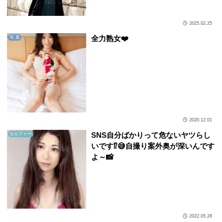
2025.02.25
全力熟女❤️
写 真
2020.12.01
SNS自分ばかりって危ないヤツらし
セルフィー
いです⁉︎😅自撮り案外奥が深いんです
よ～📸
2022.05.28