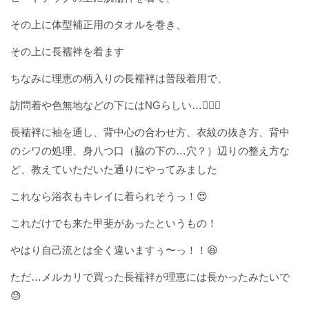
その上に体型補正用のタオルを巻き、
その上に長襦袢を着ます
ちなみに理恵の柄入りの長襦袢は普段着用で、
訪問着や色無地などの下にはNGらしい…🙅🏻‍♀️
長襦袢に袖を通し、背中心の合わせ方、衣紋の抜き方、背中
のシワの処理、身八つ口（脇の下の…穴？）辺りの整え方な
ど、教えていただいた通りにやってみました
これなら浴衣もキレイに着られそうっ！😍
これだけでも来た甲斐があったというもの！
やはり自己流とは全く違いますぅ〜っ！！😆
ただ…メルカリで買った長襦袢が理恵には長かったみたいで
😓