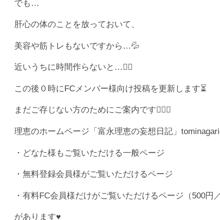
でも…
肝心の体のことを放っておいて、
美容や筋トレもないですから…💦
近いうちに時間作らないと…😮‍💨
この後０時にFCメンバー様向け投稿を更新します⏳
まだご存じない方のためにご案内です💁🏻‍♀️
理恵のホームページ「富永理恵の妄想日記」tominagarie
・どなた様もご覧いただける一般ページ
・無料登録会員様がご覧いただけるページ
・有料FC会員様だけがご覧いただけるページ（500円
があります♥️