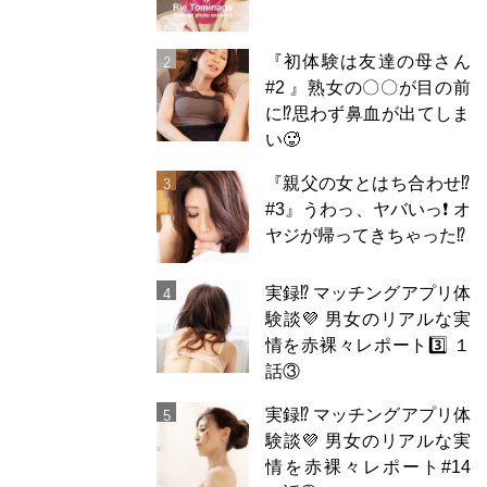
『初体験は友達の母さん
#2 』熟女の〇〇が目の前
に⁉️思わず鼻血が出てしま
い🥵
『親父の女とはち合わせ⁉︎
#3』うわっ、ヤバいっ❗️ オ
ヤジが帰ってきちゃった⁉️
実録⁉️ マッチングアプリ体
験談💜 男女のリアルな実
情を赤裸々レポート3️⃣ １
話③
実録⁉️ マッチングアプリ体
験談💜 男女のリアルな実
情を赤裸々レポート#14