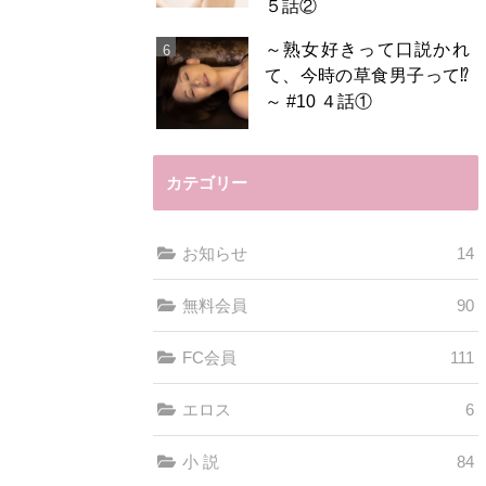
５話②
～熟女好きって口説かれ
て、今時の草食男子って⁉️
～ #10 ４話①
カテゴリー
お知らせ
14
無料会員
90
FC会員
111
エロス
6
小 説
84