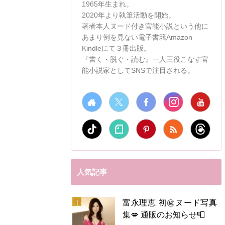
1965年生まれ。
2020年より執筆活動を開始。
著者本人ヌード付き官能小説という他に
あまり例を見ない電子書籍Amazon
Kindleにて３冊出版。
『書く・脱ぐ・読む』一人三役こなす官
能小説家としてSNSで注目される。
人気記事
富永理恵 初㊙️ヌード写真
集💋 通販のお知らせ📮