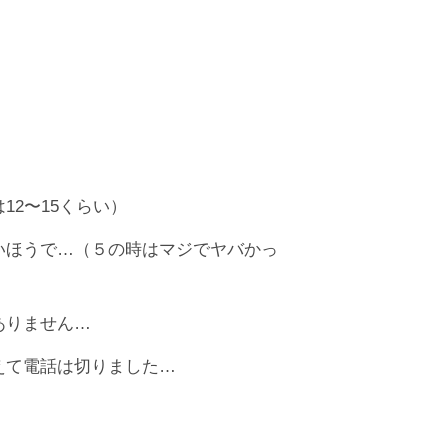
2〜15くらい）
いほうで…（５の時はマジでヤバかっ
ありません…
えて電話は切りました…