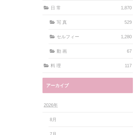
日 常
1,870
写 真
529
セルフィー
1,280
動 画
67
料 理
117
アーカイブ
2026年
8月
7月