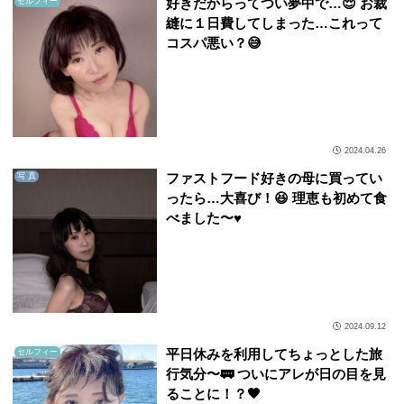
好きだからってつい夢中で…😌 お裁
セルフィー
縫に１日費してしまった…これって
コスパ悪い？😅
2024.04.26
ファストフード好きの母に買ってい
写 真
ったら…大喜び！😆 理恵も初めて食
べました〜♥️
2024.09.12
平日休みを利用してちょっとした旅
セルフィー
行気分〜🚃 ついにアレが日の目を見
ることに！？🖤