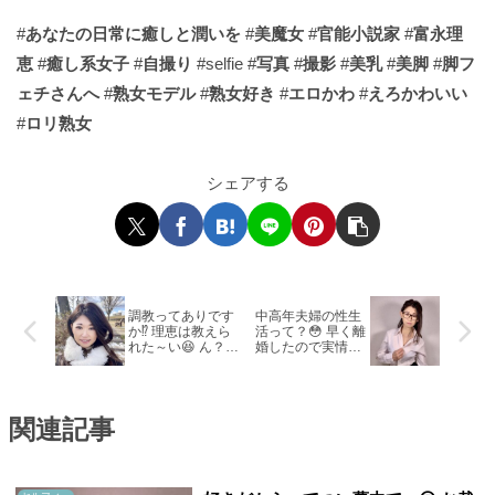
#
あなたの日常に癒しと潤いを
#
美魔女
#
官能小説家
#
富永理
恵
#
癒し系女子
#
自撮り
#selfie #
写真
#
撮影
#
美乳
#
美脚
#
脚フ
ェチさんへ
#
熟女モデル
#
熟女好き
#
エロかわ
#
えろかわいい
#
ロリ熟女
シェアする
調教ってありです
中高年夫婦の性生
か⁉️ 理恵は教えら
活って？😳 早く離
れた～い😆 ん？ま
婚したので実情が
だ知らないことあ
分からず🥺 聞き辛
ったっけ😅
いですしね💦
関連記事