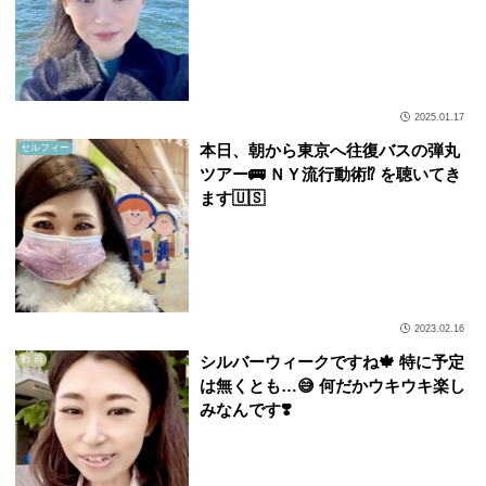
2025.01.17
本日、朝から東京へ往復バスの弾丸
セルフィー
ツアー🚌 ＮＹ流行動術⁉️ を聴いてき
ます🇺🇸
2023.02.16
シルバーウィークですね🍁 特に予定
動 画
は無くとも…😅 何だかウキウキ楽し
みなんです❣️