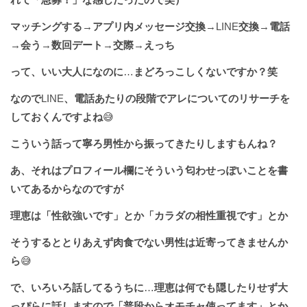
マッチングする
→
アプリ内メッセージ交換
→LINE
交換
→
電話
→
会う
→
数回デート
→
交際
→
えっち
って、いい大人になのに
…
まどろっこしくないですか？笑
なので
LINE
、電話あたりの段階でアレについてのリサーチを
しておくんですよね
😅
こういう話って寧ろ男性から振ってきたりしますもんね？
あ、それはプロフィール欄にそういう匂わせっぽいことを書
いてあるからなのですが
理恵は「性欲強いです」とか「カラダの相性重視です」とか
そうするととりあえず肉食でない男性は近寄ってきませんか
ら
😅
で、いろいろ話してるうちに
…
理恵は何でも隠したりせず大
っぴらに話しますので「普段からオモチャ使ってます」とか