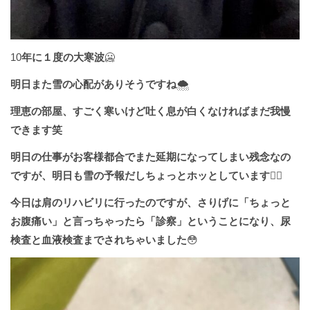
10
年に１度の大寒波
🥶
明日また雪の心配がありそうですね
🌨
理恵の部屋、すごく寒いけど吐く息が白くなければまだ我慢
できます笑
明日の仕事がお客様都合でまた延期になってしまい残念なの
ですが、明日も雪の予報だしちょっとホッとしています
😮‍💨
今日は肩のリハビリに行ったのですが、さりげに「ちょっと
お腹痛い」と言っちゃったら「診察」ということになり、尿
検査と血液検査までされちゃいました
😳