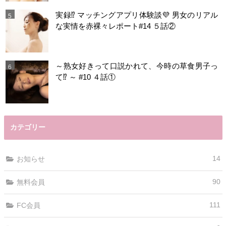
実録⁉️ マッチングアプリ体験談💜 男女のリアル
な実情を赤裸々レポート#14 ５話②
～熟女好きって口説かれて、今時の草食男子っ
て⁉️ ～ #10 ４話①
カテゴリー
14
お知らせ
90
無料会員
111
FC会員