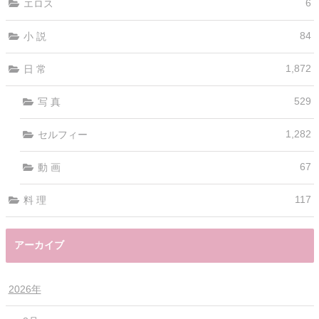
6
エロス
84
小 説
1,872
日 常
529
写 真
1,282
セルフィー
67
動 画
117
料 理
アーカイブ
2026年