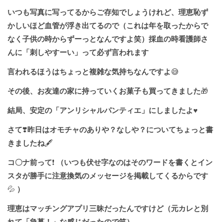
いつも写真に写ってるからご存知でしょうけれど、理恵恥ず
かしいほど血管が浮き出てるので（これは年を取ったからで
なく子供の時からずーっとなんですよ笑）採血の時看護師さ
んに「刺しやすーい」って必ず言われます
言われるほうはちょっと複雑な気持ちなんですよ
😅
その後、お友達の家に持っていくお菓子も買ってきました
🎁
結局、安定の「アンリシャルパンティエ」にしましたよ
♥️
さて
❣️
昨日はオモチャのありや？なしや？についてちょっと書
きましたね
🖋
コ〇ナ前って
❗️
（いつも伏せ字なのはそのワードを書くとイン
スタが勝手に注意換気のメッセージを掲載してくるからです
💦
）
理恵はマッチングアプリ三昧だったんですけど（元カレと別
れて「急募！」な感じだったので笑）