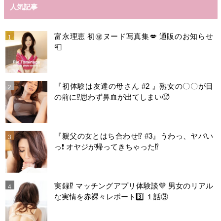
人気記事
富永理恵 初㊙️ヌード写真集💋 通販のお知らせ
📮
『初体験は友達の母さん #2 』熟女の〇〇が目
の前に⁉️思わず鼻血が出てしまい🥵
『親父の女とはち合わせ⁉︎ #3』うわっ、ヤバい
っ❗️ オヤジが帰ってきちゃった⁉️
実録⁉️ マッチングアプリ体験談💜 男女のリアル
な実情を赤裸々レポート3️⃣ １話③