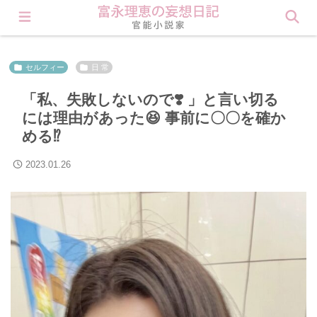
会員登録すると理恵の秘密が見られます❤︎ Click here
セルフィー
日 常
「私、失敗しないので❣️ 」と言い切る
には理由があった😆 事前に〇〇を確か
める⁉️
2023.01.26