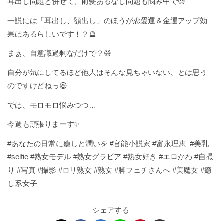
耳出し問題と併せて、前髪あるなし問題も悩み中で😓
一説には「耳出し、額出し」のほうが恋愛運＆金運アップ効
果はあるらしいです！？🔮
まぁ、自意識過剰なだけで？😅
自分が気にしてるほど他人はそんな見ちゃいない、とは思う
のですけどねっ😆
では、モロモロ悩みつつ…
今週も頑張りまーす✨
#あなたの日常に癒しと潤いを #官能小説家 #富永理恵 #美乳
#selfie #熟女モデル #熟女グラビア #熟女好き #エロかわ #自撮
り #写真 #撮影 #ロリ熟女 #熟女 #脚フェチさんへ #美魔女 #癒
し系女子
シェアする