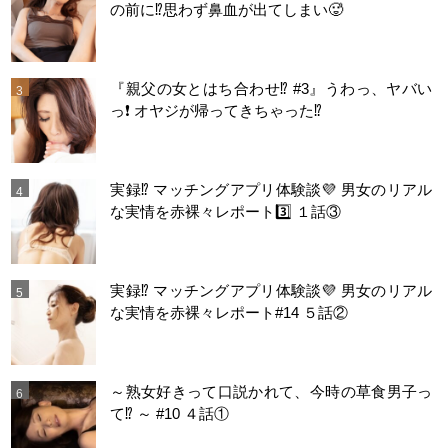
の前に⁉️思わず鼻血が出てしまい🥵
『親父の女とはち合わせ⁉︎ #3』うわっ、ヤバい
っ❗️ オヤジが帰ってきちゃった⁉️
実録⁉️ マッチングアプリ体験談💜 男女のリアル
な実情を赤裸々レポート3️⃣ １話③
実録⁉️ マッチングアプリ体験談💜 男女のリアル
な実情を赤裸々レポート#14 ５話②
～熟女好きって口説かれて、今時の草食男子っ
て⁉️ ～ #10 ４話①