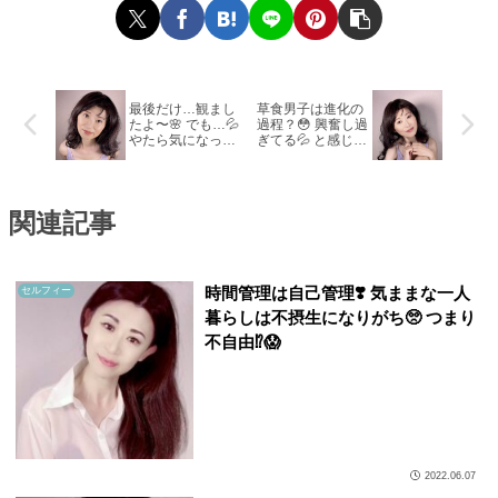
最後だけ…観まし
草食男子は進化の
たよ〜🌸 でも…💦
過程？😳 興奮し過
やたら気になっち
ぎてる💦 と感じた
ゃったことが１つ
時の手っ取り早い
あります🤫
リラックス法！
関連記事
時間管理は自己管理❣️ 気ままな一人
セルフィー
暮らしは不摂生になりがち🥺 つまり
不自由⁉︎😱
2022.06.07