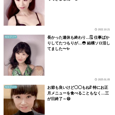
2022.10.21
長かった連休も終わり…🗓 仕事ばか
セルフィー
りしてたつもりが…😳 結構ソロ活し
てました〜✨
2025.01.05
お節も良いけど◯◯もね⁉️ 特にお正
セルフィー
月メニューを食べることもなく…三
が日終了～😆