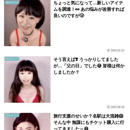
ちょっと気になって…新しいアイテ
セルフィー
ムを調達！👀 あの悩みが改善すれば
良いのですが🫢
2024.02.23
そう言えば❣️ うっかりしてました
セルフィー
が…「父の日」でした😅 皆様は何か
しましたか？
2023.06.18
旅行支援のせいか？名駅は大混雑😱
セルフィー
そんな中 無謀にもチケット購入に行
ってきました～😅