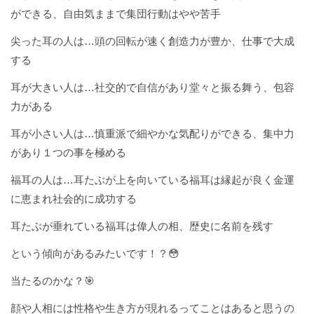
ができる、自由気ままで集団行動はやや苦手
尖った耳の人は…頭の回転が速く創造力が豊か、仕事で大成
する
耳が大きい人は…社交的で自信があり堂々と振る舞う、包容
力がある
耳が小さい人は…慎重派で細やかな気配りができる、集中力
があり１つの事を極める
福耳の人は…耳たぶが上を向いている福耳は縁起が良く金運
に恵まれ社会的に成功する
耳たぶが垂れている福耳は偉人の相、歴史に名前を残す
という傾向があるみたいです！？😳
当たるのかな？🎯
顔や人相には性格や生き方が現れるってことはあると思うの