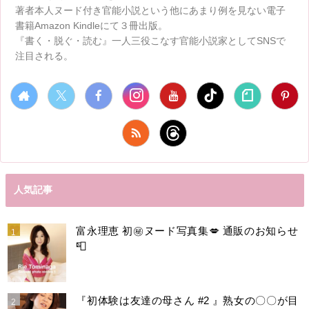
著者本人ヌード付き官能小説という他にあまり例を見ない電子
書籍Amazon Kindleにて３冊出版。
『書く・脱ぐ・読む』一人三役こなす官能小説家としてSNSで
注目される。
人気記事
富永理恵 初㊙️ヌード写真集💋 通販のお知らせ
📮
『初体験は友達の母さん #2 』熟女の〇〇が目