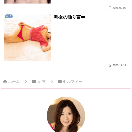
2024.02.09
熟女の独り言❤️
写 真
2020.12.19
ホーム
日 常
セルフィー