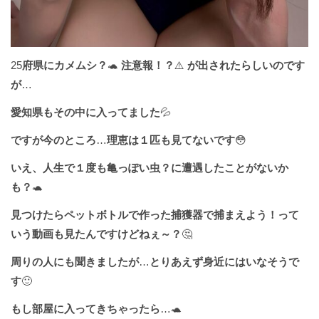
25
府県にカメムシ？
🐢
注意報！？
⚠️
が出されたらしいのです
が
…
愛知県もその中に入ってました
💦
ですが今のところ
…
理恵は１匹も見てないです
😳
いえ、人生で１度も亀っぽい虫？に遭遇したことがないか
も？
🐢
見つけたらペットボトルで作った捕獲器で捕まえよう！って
いう動画も見たんですけどねぇ～？
🤔
周りの人にも聞きましたが
…
とりあえず身近にはいなそうで
す
🙂
もし部屋に入ってきちゃったら
…🐢