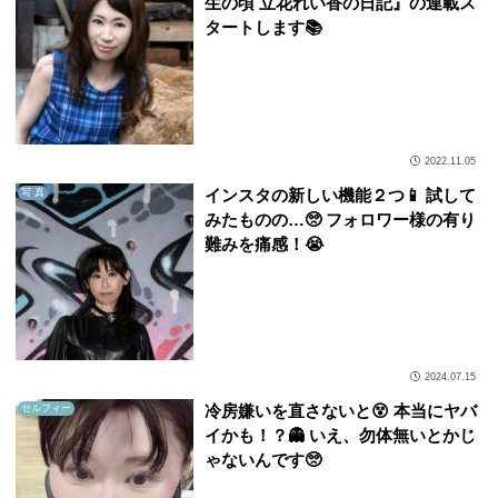
生の頃 立花れい香の日記』の連載ス
タートします📚
2022.11.05
インスタの新しい機能２つ📱 試して
写 真
みたものの…🥺 フォロワー様の有り
難みを痛感！😭
2024.07.15
冷房嫌いを直さないと😵 本当にヤバ
セルフィー
イかも！？👻 いえ、勿体無いとかじ
ゃないんです🥺