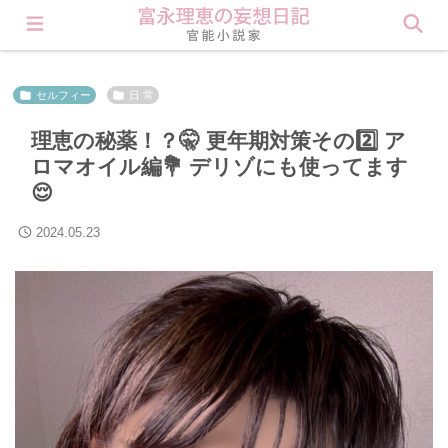
会員登録すると理恵の秘密が見られます❤︎ Click here
セルフィー
日 常
理恵の秘薬！？🤫 更年期対策その2️⃣ ア
ロマオイル編💐 デリゾにも使ってます
😌
2024.05.23