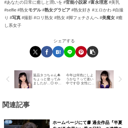
#あなたの日常に癒しと潤いを #
官能小説家
#
富永理恵
#美乳
#selfie #熟女
モデル
#
熟女グラビア
#熟女好き #エロかわ #自撮
り #
写真
#撮影 #ロリ熟女 #熟女 #脚フェチさんへ #
美魔女
#癒
し系女子
シェアする
返品タコちゃん🐙
今年は何色にしよ
ちょっと使ってみ
うかな？って迷い
ましたが…🙂 やっ
中です😌 女性には
ぱり…思ってたん
この季節のお楽し
と違う！😅
みですよねっ✨
関連記事
ホームページにて📘 過去作品『半夏
写 真