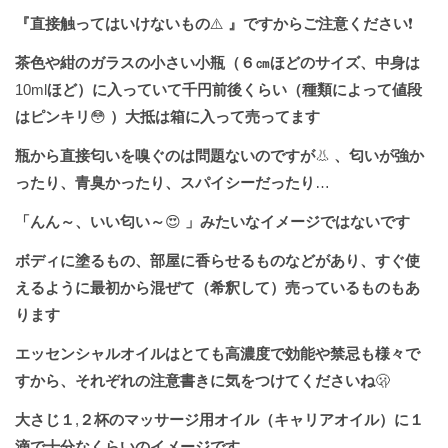
『直接触ってはいけないもの
⚠️
』ですからご注意ください
❗️
茶色や紺のガラスの小さい小瓶（６㎝ほどのサイズ、中身は
10ml
ほど）に入っていて千円前後くらい（種類によって値段
はピンキリ
😳
）大抵は箱に入って売ってます
瓶から直接匂いを嗅ぐのは問題ないのですが
👃
、匂いが強か
ったり、青臭かったり、スパイシーだったり
…
「んん～、いい匂い～
😍
」みたいなイメージではないです
ボディに塗るもの、部屋に香らせるものなどがあり、すぐ使
えるように最初から混ぜて（希釈して）売っているものもあ
ります
エッセンシャルオイルはとても高濃度で効能や禁忌も様々で
すから、それぞれの注意書きに気をつけてくださいね
🫢
大さじ１
,
２杯のマッサージ用オイル（キャリアオイル）に１
滴で十分なくらいのイメージです