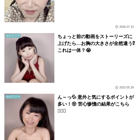
2026.07.15
ちょっと前の動画をストーリーズに
セルフィー
上げたら…お胸の大きさが全然違う⁉️
これは一体？😭
2023.05.29
ん～っ💦 意外と気にするポイントが
セルフィー
多い！😵 苦心惨憺の結果がこちら
💁🏻‍♀️