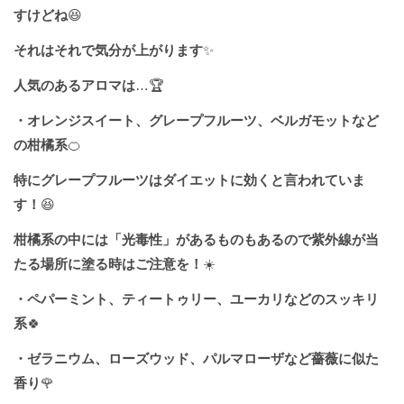
すけどね
😆
それはそれで気分が上がります
✨
人気のあるアロマは
…🏆
・オレンジスイート、グレープフルーツ、ベルガモットなど
の柑橘系
🍊
特にグレープフルーツはダイエットに効くと言われていま
す！
😆
柑橘系の中には「光毒性」があるものもあるので紫外線が当
たる場所に塗る時はご注意を！
☀️
・ペパーミント、ティートゥリー、ユーカリなどのスッキリ
系
🍀
・ゼラニウム、ローズウッド、パルマローザなど薔薇に似た
香り
🌹