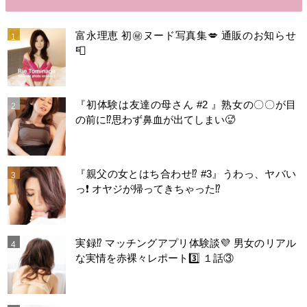
富永理恵 初㊙️ヌード写真集💋 通販のお知らせ
📮
『初体験は友達の母さん #2 』熟女の〇〇が目
の前に⁉️思わず鼻血が出てしまい🥵
『親父の女とはち合わせ⁉︎ #3』うわっ、ヤバい
っ❗️ オヤジが帰ってきちゃった⁉️
実録⁉️ マッチングアプリ体験談💜 男女のリアル
な実情を赤裸々レポート3️⃣ １話③