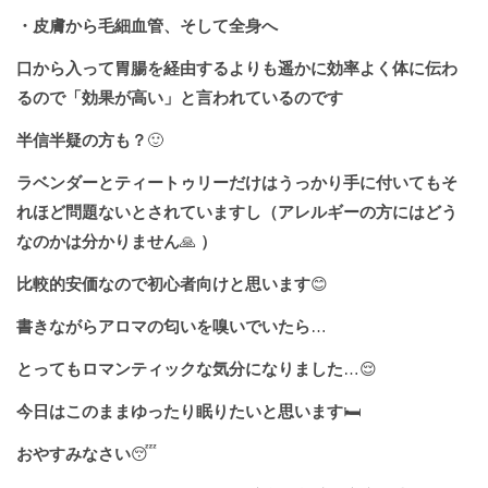
・皮膚から毛細血管、そして全身へ
口から入って胃腸を経由するよりも遥かに効率よく体に伝わ
るので「効果が高い」と言われているのです
半信半疑の方も？
🙂
ラベンダーとティートゥリーだけはうっかり手に付いてもそ
れほど問題ないとされていますし（アレルギーの方にはどう
なのかは分かりません
🙏
）
比較的安価なので初心者向けと思います
😊
書きながらアロマの匂いを嗅いでいたら
…
とってもロマンティックな気分になりました
…😌
今日はこのままゆったり眠りたいと思います
🛏
おやすみなさい
😴