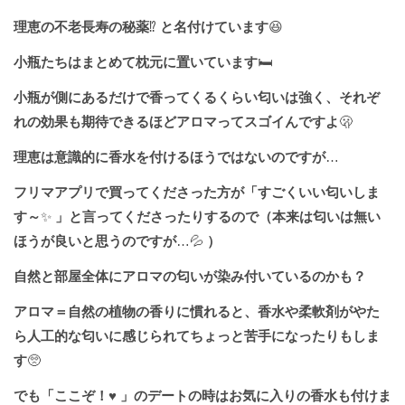
理恵の不老長寿の秘薬
⁉️
と名付けています
😆
小瓶たちはまとめて枕元に置いています
🛏
小瓶が側にあるだけで香ってくるくらい匂いは強く、それぞ
れの効果も期待できるほどアロマってスゴイんですよ
🫢
理恵は意識的に香水を付けるほうではないのですが
…
フリマアプリで買ってくださった方が「すごくいい匂いしま
す～
✨
」と言ってくださったりするので（本来は匂いは無い
ほうが良いと思うのですが
…💦
）
自然と部屋全体にアロマの匂いが染み付いているのかも？
アロマ＝自然の植物の香りに慣れると、香水や柔軟剤がやた
ら人工的な匂いに感じられてちょっと苦手になったりもしま
す
🥺
でも「ここぞ！
♥️
」のデートの時はお気に入りの香水も付けま