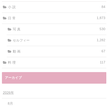
84
小 説
1,873
日 常
530
写 真
1,282
セルフィー
67
動 画
117
料 理
アーカイブ
2026年
8月