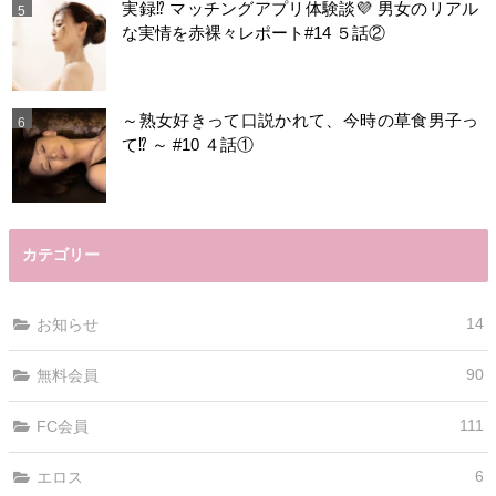
実録⁉️ マッチングアプリ体験談💜 男女のリアル
な実情を赤裸々レポート#14 ５話②
～熟女好きって口説かれて、今時の草食男子っ
て⁉️ ～ #10 ４話①
カテゴリー
14
お知らせ
90
無料会員
111
FC会員
6
エロス