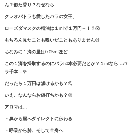
ん？似た香り？なぜなら
…
クレオパトラも愛したバラの女王、
ローズダマスクの精油は１
ml
で１万円～！？
😱
もちろん見たことも嗅いだこともありません
😅
ちなみに１滴の量は
0.05ml
ほど
この１滴を採取するのにバラ
50
本必要だとか？１
ml
なら
…
バ
ラ千本
…🌹
だったら１万円は頷けるかも？
🤔
いえ、なんならお値打ちかも？
😅
アロマは
…
・鼻から脳へダイレクトに伝わる
・呼吸から肺、そして全身へ