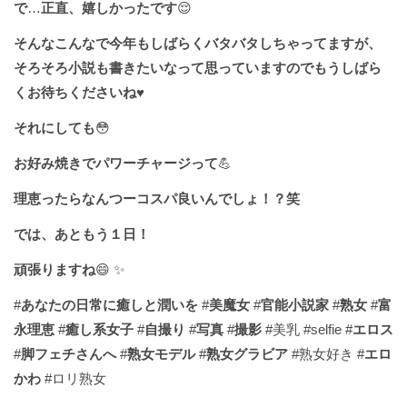
で
…
正直、嬉しかったです
😌
そんなこんなで今年もしばらくバタバタしちゃってますが、
そろそろ小説も書きたいなって思っていますのでもうしばら
くお待ちくださいね
♥️
それにしても
😳
お好み焼きでパワーチャージって
💪
理恵ったらなんつーコスパ良いんでしょ！？笑
では、あともう１日！
頑張りますね
😄 ✨
#
あなたの日常に癒しと潤いを
#
美魔女
#
官能小説家
#
熟女
#
富
永理恵
#
癒し系女子
#
自撮り
#
写真
#
撮影
#美乳 #selfie #
エロス
#
脚フェチさんへ
#
熟女モデル
#
熟女グラビア
#熟女好き #
エロ
かわ
#ロリ熟女