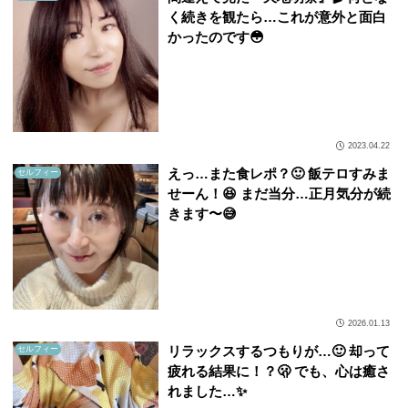
く続きを観たら…これが意外と面白
かったのです😳
2023.04.22
えっ…また食レポ？🙂 飯テロすみま
セルフィー
せーん！😆 まだ当分…正月気分が続
きます〜😅
2026.01.13
リラックスするつもりが…🙂 却って
セルフィー
疲れる結果に！？🫢 でも、心は癒さ
れました…✨