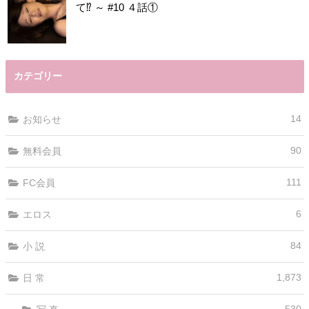
て⁉️ ～ #10 ４話①
カテゴリー
14
お知らせ
90
無料会員
111
FC会員
6
エロス
84
小 説
1,873
日 常