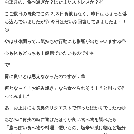
お正月の、食べ過ぎか？はたまたストレスか？
🫢
ここ数日の胃炎でこの２
,
３日食欲もなく、昨日はちょっと落
ち込んでいましたが
💦
今日はだいぶ回復してきましたよ～！
😄
やはり体調って
…
気持ちや行動にも影響が出ちゃいますね
🥺
心も体もどっちも！健康でいたいものです
🍀
で
❗️
胃に良いとは思えなかったのですが
…😅
何とな～く「お好み焼き」なら食べられそう！？と思って作
ってみました
あ、お正月にも長男のリクエストで作ったばかりでしたね
😊
ちなみに胃炎の時に避けたほうが良い食べ物を調べたら
…
「脂っぽい食べ物や料理、硬いもの、塩辛や漬け物など塩分