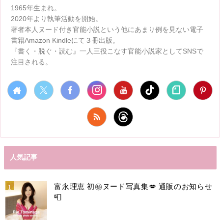
1965年生まれ。
2020年より執筆活動を開始。
著者本人ヌード付き官能小説という他にあまり例を見ない電子
書籍Amazon Kindleにて３冊出版。
『書く・脱ぐ・読む』一人三役こなす官能小説家としてSNSで
注目される。
人気記事
富永理恵 初㊙️ヌード写真集💋 通販のお知らせ
📮