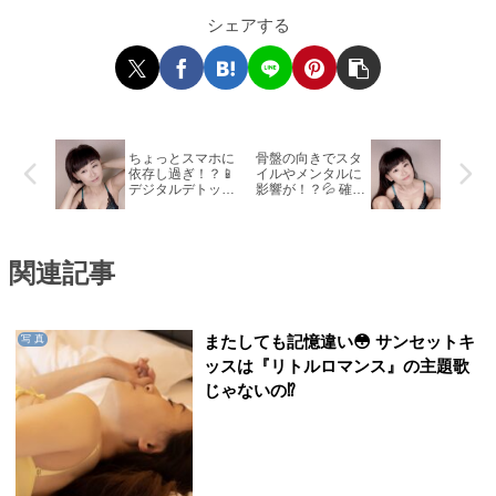
シェアする
ちょっとスマホに
骨盤の向きでスタ
依存し過ぎ！？📱
イルやメンタルに
デジタルデトック
影響が！？💦 確か
ス…すると良いの
に不調で姿勢が崩
かなぁ？😳
れてました…🫢
関連記事
またしても記憶違い😳 サンセットキ
写 真
ッスは『リトルロマンス』の主題歌
じゃないの⁉️