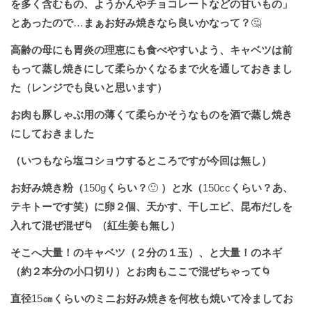
を多く含むもの、ようかんやチョコレートなどの甘いもの」
とあったので
…
まぁお好み焼きなら良いかなって？
🤔
高齢の母にも胃炎の理恵にも食べやすいよう、キャベツは前
もって蒸し焼きにして柔らかくなるまで火を通しておきまし
た（レンジでも良いと思います）
お肉も豚しゃぶ用の薄くて柔らかそうなものを酒で蒸し焼き
にしておきました
（いつもなら塩コショウするところですが今回は無し）
お好み焼き粉（
150g
くらい？
🙂
）と水（
150cc
くらい？あ、
テキトーです笑）に卵２個、天かす、干しエビ、昆布だしを
入れて混ぜ混ぜ
🌀
（紅生姜も無し）
そこへ大量！のキャベツ（２分の１玉）、と大量！のネギ
（約２本分の小口切り）とお肉もここで混ぜちゃって
🌀
直径
15
㎝くらいのミニお好み焼きを何枚も焼いて冷ましてお