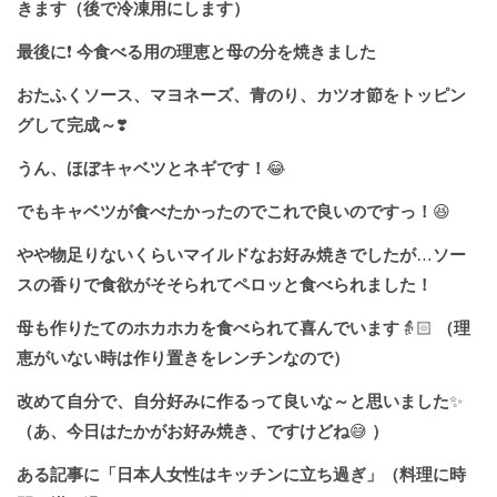
きます（後で冷凍用にします）
最後に
❗️
今食べる用の理恵と母の分を焼きました
おたふくソース、マヨネーズ、青のり、カツオ節をトッピン
グして完成～
❣️
うん、ほぼキャベツとネギです！
😂
でもキャベツが食べたかったのでこれで良いのですっ！
😆
やや物足りないくらいマイルドなお好み焼きでしたが
…
ソー
スの香りで食欲がそそられてペロッと食べられました！
母も作りたてのホカホカを食べられて喜んでいます
👵🏻
（理
恵がいない時は作り置きをレンチンなので）
改めて自分で、自分好みに作るって良いな～と思いました
✨
（あ、今日はたかがお好み焼き、ですけどね
😅
）
ある記事に「日本人女性はキッチンに立ち過ぎ」（料理に時