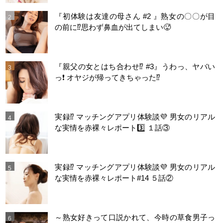
『初体験は友達の母さん #2 』熟女の〇〇が目
の前に⁉️思わず鼻血が出てしまい🥵
『親父の女とはち合わせ⁉︎ #3』うわっ、ヤバい
っ❗️ オヤジが帰ってきちゃった⁉️
実録⁉️ マッチングアプリ体験談💜 男女のリアル
な実情を赤裸々レポート3️⃣ １話③
実録⁉️ マッチングアプリ体験談💜 男女のリアル
な実情を赤裸々レポート#14 ５話②
～熟女好きって口説かれて、今時の草食男子っ