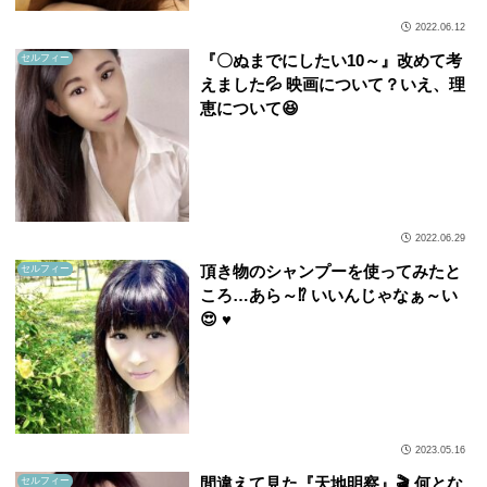
2022.06.12
『〇ぬまでにしたい10～』改めて考
セルフィー
えました💦 映画について？いえ、理
恵について😆
2022.06.29
頂き物のシャンプーを使ってみたと
セルフィー
ころ…あら～⁉️ いいんじゃなぁ～い
😍 ♥️
2023.05.16
間違えて見た『天地明察』🎬 何とな
セルフィー