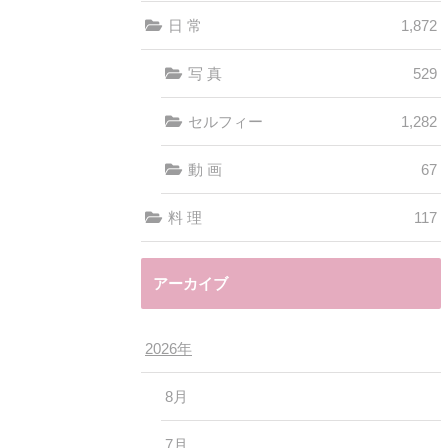
日 常
1,872
写 真
529
セルフィー
1,282
動 画
67
料 理
117
アーカイブ
2026年
8月
7月