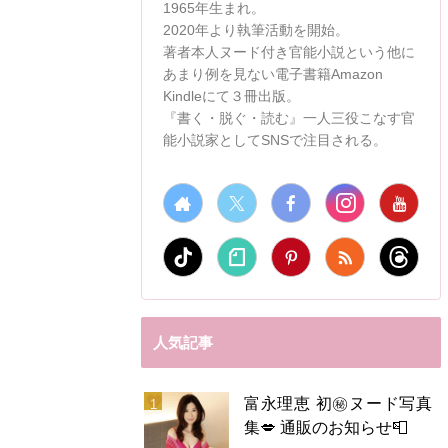
1965年生まれ。
2020年より執筆活動を開始。
著者本人ヌード付き官能小説という他に
あまり例を見ない電子書籍Amazon
Kindleにて３冊出版。
『書く・脱ぐ・読む』一人三役こなす官
能小説家としてSNSで注目される。
人気記事
富永理恵 初㊙️ヌード写真
集💋 通販のお知らせ📮