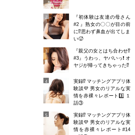
『初体験は友達の母さん
#2 』熟女の〇〇が目の前
に⁉️思わず鼻血が出てしま
い🥵
『親父の女とはち合わせ⁉︎
#3』うわっ、ヤバいっ❗️ オ
ヤジが帰ってきちゃった⁉️
実録⁉️ マッチングアプリ体
験談💜 男女のリアルな実
情を赤裸々レポート3️⃣ １
話③
実録⁉️ マッチングアプリ体
験談💜 男女のリアルな実
情を赤裸々レポート#14