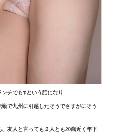
ランチでも
❣️
という話になり
…
転勤で九州に引越したそうでさすがにそう
あ、友人と言っても２人とも
20
歳近く年下