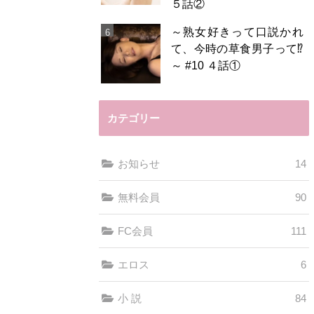
５話②
～熟女好きって口説かれ
て、今時の草食男子って⁉️
～ #10 ４話①
カテゴリー
お知らせ
14
無料会員
90
FC会員
111
エロス
6
小 説
84