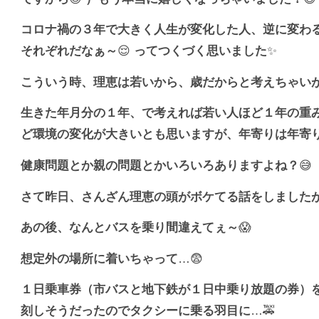
コロナ禍の３年で大きく人生が変化した人、逆に変わ
それぞれだなぁ～
😌
ってつくづく思いました
✨
こういう時、理恵は若いから、歳だからと考えちゃい
生きた年月分の１年、で考えれば若い人ほど１年の重
ど環境の変化が大きいとも思いますが、年寄りは年寄
健康問題とか親の問題とかいろいろありますよね？
😅
さて昨日、さんざん理恵の頭がボケてる話をしました
あの後、なんとバスを乗り間違えてぇ～
😱
想定外の場所に着いちゃって
…😨
１日乗車券（市バスと地下鉄が１日中乗り放題の券）
刻しそうだったのでタクシーに乗る羽目に
…🚕