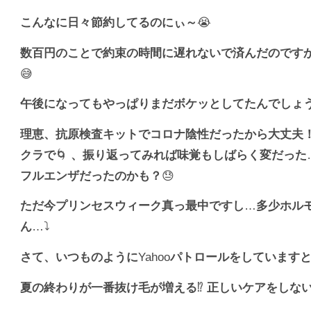
こんなに日々節約してるのにぃ～
😭
数百円のことで約束の時間に遅れないで済んだのです
😅
午後になってもやっぱりまだボケッとしてたんでしょ
理恵、抗原検査キットでコロナ陰性だったから大丈夫
クラで
🌀
、振り返ってみれば味覚もしばらく変だった
フルエンザだったのかも？
😓
ただ今プリンセスウィーク真っ最中ですし
…
多少ホル
ん
…⤵️
さて、いつものように
Yahoo
パトロールをしています
夏の終わりが一番抜け毛が増える
⁉️
正しいケアをしな