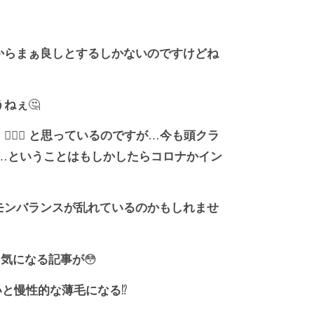
からまぁ良しとするしかないのですけどね
うねぇ
🤔
！
🙆🏻‍♀️
と思っているのですが
…
今も頭クラ
…
ということはもしかしたらコロナかイン
モンバランスが乱れているのかもしれませ
と気になる記事が
😳
いと慢性的な薄毛になる
⁉️