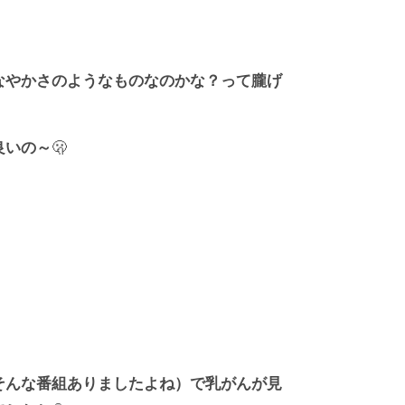
なやかさのようなものなのかな？って朧げ
良いの～
🫢
そんな番組ありましたよね）で乳がんが見