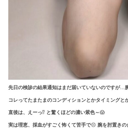
先日の検診の結果通知はまだ届いていないのですが
…
コレってたまたまのコンディションとかタイミングと
直後は、えーっ
⁉️
と驚くほどの濃い紫色～
😱
実は理恵、採血がすごく怖くて苦手で
😣
腕を肘置きの