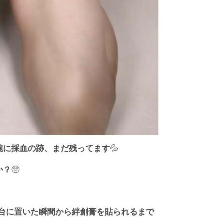
腕に採血の跡、まだ残ってます
💦
か？
🥺
台に置いた瞬間から絆創膏を貼られるまで