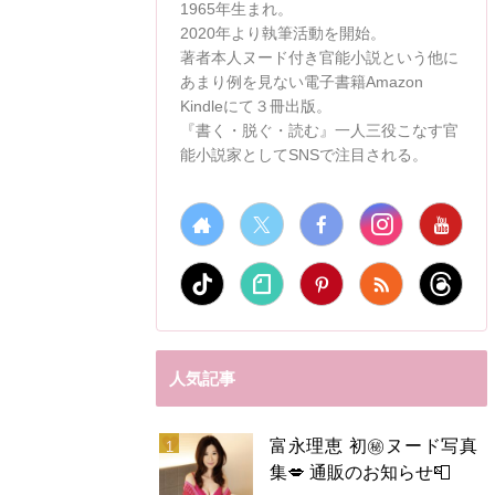
1965年生まれ。
2020年より執筆活動を開始。
著者本人ヌード付き官能小説という他に
あまり例を見ない電子書籍Amazon
Kindleにて３冊出版。
『書く・脱ぐ・読む』一人三役こなす官
能小説家としてSNSで注目される。
人気記事
富永理恵 初㊙️ヌード写真
集💋 通販のお知らせ📮