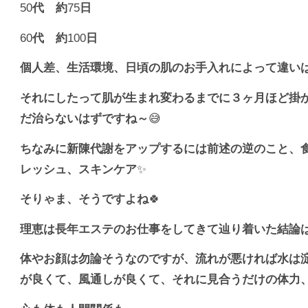
50
代 約
75
日
60
代 約
100
日
個人差、生活環境、日頃の肌のお手入れによって違い
それにしたって肌が生まれ変わるまでに３ヶ月ほど掛
だ治らないはずですね～
😅
ちなみに新陳代謝をアップするには前述の逆のこと、
レッシュ、スキンケア
✨
そりゃま、そうですよね
🍀
理恵は長年エステのお仕事をしてきて辿り着いた結論
体やお顔は勿論そうなのですが、流れが悪ければ水は
が良くて、風通しが良くて、それに見合うだけの体力