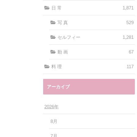
日 常
1,871
写 真
529
セルフィー
1,281
動 画
67
料 理
117
アーカイブ
2026年
8月
7月