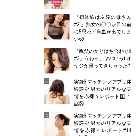
『初体験は友達の母さん
#2 』熟女の〇〇が目の前
に⁉️思わず鼻血が出てしま
い🥵
『親父の女とはち合わせ⁉︎
#3』うわっ、ヤバいっ❗️ オ
ヤジが帰ってきちゃった⁉️
実録⁉️ マッチングアプリ体
験談💜 男女のリアルな実
情を赤裸々レポート3️⃣ １
話③
実録⁉️ マッチングアプリ体
験談💜 男女のリアルな実
情を赤裸々レポート#14