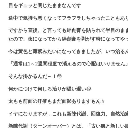
目をギュッと閉じたままなんです
途中で気持ち悪くなってフラフラしちゃったこともあ
ですから直後、と言っても絆創膏を貼られて半目のま
たので、夜になってから絆創膏を剥がす時になってや
今は黄色と薄紫みたいになってきましたが、いつ治る
「通常は
1
～
2
週間程度で消えるので心配はいりません
そんな掛かるんだ～！
😳
何かにつけて何しろ治りが遅い遅い
😂
太もも前面の汗疹もまだ面影ありますもん
💧
イヤになりますが
…
これも新陳代謝、回復力、自然治
新陳代謝（ターンオーバー）とは、「古い肌と新しい