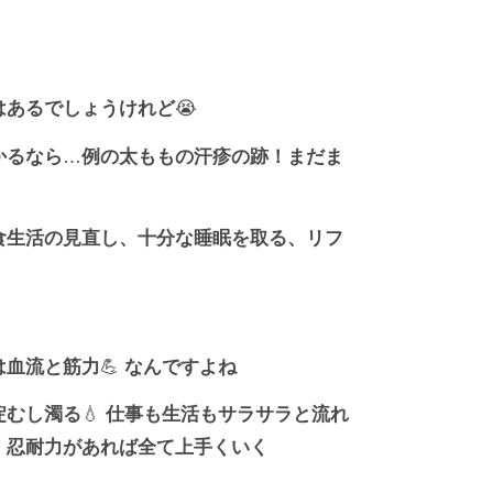
はあるでしょうけれど
😭
かるなら
…
例の太ももの汗疹の跡！まだま
食生活の見直し、十分な睡眠を取る、リフ
は血流と筋力
💪
なんですよね
淀むし濁る
💧
仕事も生活もサラサラと流れ
、忍耐力があれば全て上手くいく