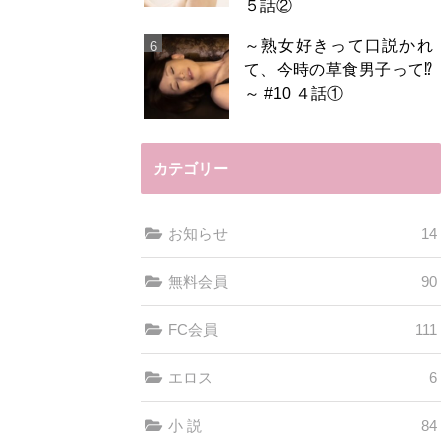
５話②
～熟女好きって口説かれ
て、今時の草食男子って⁉️
～ #10 ４話①
カテゴリー
お知らせ
14
無料会員
90
FC会員
111
エロス
6
小 説
84