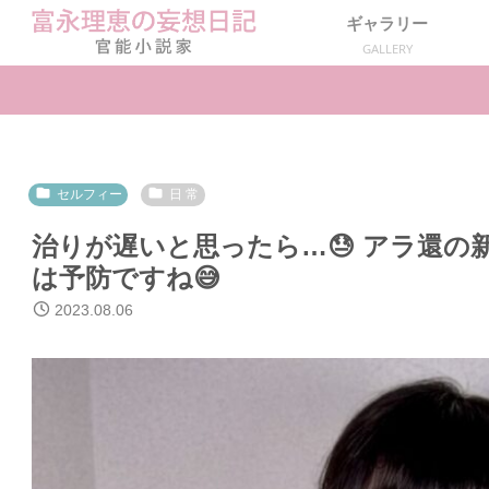
ギャラリー
GALLERY
セルフィー
日 常
治りが遅いと思ったら…😓 アラ還の新
は予防ですね😅
2023.08.06