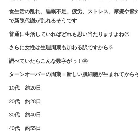
食生活の乱れ、睡眠不足、疲労、ストレス、摩擦や紫
で新陳代謝が乱れるそうです
普通に生活していればどれも思い当たりますよね
😓
さらに女性は生理周期も加わる訳ですから
💦
調べていたらこんな数字がっ！
😱
ターンオーバーの周期＝新しい肌細胞が生まれてから
10
代 約
20
日
20
代 約
28
日
30
代 約
40
日
40
代 約
55
日