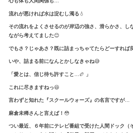
心も体も人間関係も
…
流れが悪ければ水は淀むし濁る
💧
その流れをよくさせるのが岸辺の強さ、滑らかさ、し
ながら考えてました
😊
でもさ？じゃあさ？既に詰まっちゃてたらどーすれば
いや、詰まる前になんとかしなきゃね
😅
「愛とは、信じ待ち許すこと
…🏉
」
これに尽きますねっ
😆
言わずと知れた『スクールウォーズ』の名言ですが
…
麻倉未稀さんと言えば！
😳
つい最近、６年前にテレビ番組で受けた人間ドック（