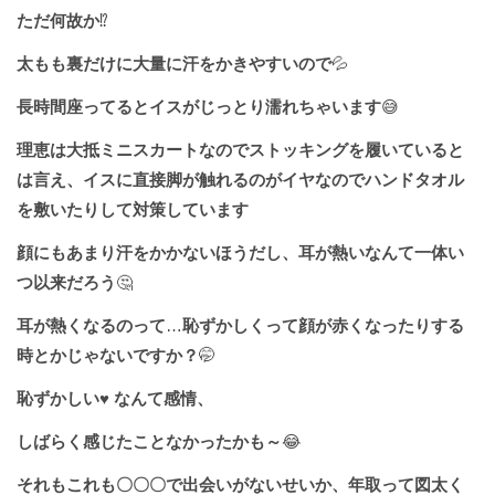
ただ何故か
⁉️
太もも裏だけに大量に汗をかきやすいので
💦
長時間座ってるとイスがじっとり濡れちゃいます
😅
理恵は大抵ミニスカートなのでストッキングを履いていると
は言え、イスに直接脚が触れるのがイヤなのでハンドタオル
を敷いたりして対策しています
顔にもあまり汗をかかないほうだし、耳が熱いなんて一体い
つ以来だろう
🤔
耳が熱くなるのって
…
恥ずかしくって顔が赤くなったりする
時とかじゃないですか？
🤭
恥ずかしい
♥️
なんて感情、
しばらく感じたことなかったかも～
😂
それもこれも〇〇〇で出会いがないせいか、年取って図太く