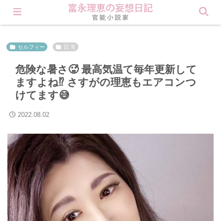
会員登録すると理恵の秘密が見られます❤︎ Click here
セルフィー
日 常
危険な暑さ🥵 最高気温て毎年更新して
ますよね⁉️ さすがの理恵もエアコンつ
けてます😅
2022.08.02