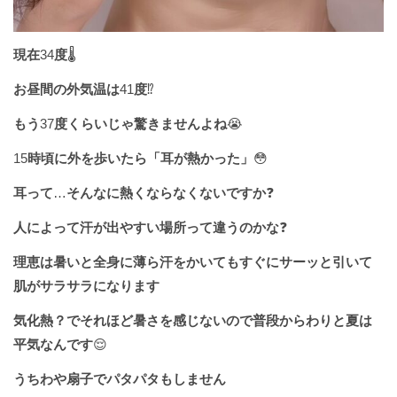
現在
34
度
🌡
お昼間の外気温は
41
度
⁉️
もう
37
度くらいじゃ驚きませんよね
😭
15
時頃に外を歩いたら「耳が熱かった」
😳
耳って
…
そんなに熱くならなくないですか
❓
人によって汗が出やすい場所って違うのかな
❓
理恵は暑いと全身に薄ら汗をかいてもすぐにサーッと引いて
肌がサラサラになります
気化熱？でそれほど暑さを感じないので普段からわりと夏は
平気なんです
😌
うちわや扇子でパタパタもしません