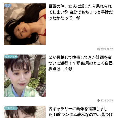
目薬の件、友人に話したら呆れられ
写 真
てしまい💦 自分でもちょっと早計だ
ったかなって…🥺
2026.02.12
２か月越しで準備してきた計画を🌸
セルフィー
ついに遂行！？👘 結局のところ自己
採点は…？😅
2026.04.03
各ギャラリーに画像を追加しまし
セルフィー
た！📸 ランダム表示なので…見つけ