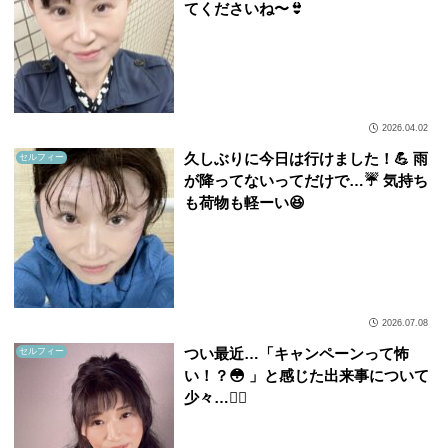
てくださいね〜👙
2026.04.02
久しぶりに今日は行けました！💪 雨
セルフィー
が降ってないってだけで…☔️ 気持ち
も荷物も軽ーい😆
2026.07.08
つい最近…「キャンペーンって怖
セルフィー
い！？😳 」と感じた出来事について
少々…😮‍💨