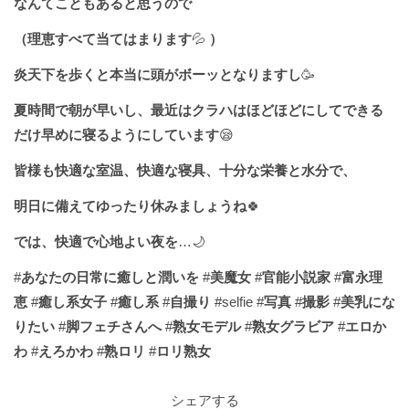
なんてこともあると思うので
（理恵すべて当てはまります
💦
）
炎天下を歩くと本当に頭がボーッとなりますし
🥳
夏時間で朝が早いし、最近はクラハはほどほどにしてできる
だけ早めに寝るようにしています
😪
皆様も快適な室温、快適な寝具、十分な栄養と水分で、
明日に備えてゆったり休みましょうね
🍀
では、快適で心地よい夜を
…🌙
#
あなたの日常に癒しと潤いを
#
美魔女
#
官能小説家
#
富永理
恵
#
癒し系女子
#
癒し系
#
自撮り
#selfie #
写真
#
撮影
#
美乳にな
りたい
#
脚フェチさんへ
#
熟女モデル
#
熟女グラビア
#
エロか
わ
#
えろかわ
#
熟ロリ
#
ロリ熟女
シェアする