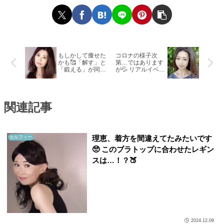
もしかして痩せた
コロナの様子次
かも🥰「解す」と
第…ではあります
「鍛える」が同時
が💦 リアルイベン
にできちゃう⁉️ 理
トできたらなぁっ
恵流ながら筋トレ
て考えてます♥️
関連記事
理恵、着方を間違えてたみたいです
セルフィー
🥺 このブラトップに合わせたレギン
スは…！？🍑
2024.12.09