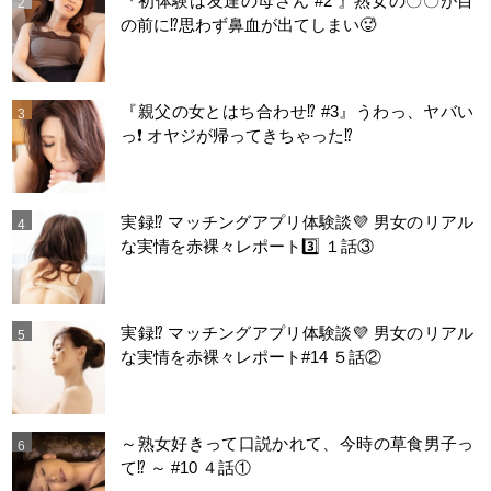
『初体験は友達の母さん #2 』熟女の〇〇が目
の前に⁉️思わず鼻血が出てしまい🥵
『親父の女とはち合わせ⁉︎ #3』うわっ、ヤバい
っ❗️ オヤジが帰ってきちゃった⁉️
実録⁉️ マッチングアプリ体験談💜 男女のリアル
な実情を赤裸々レポート3️⃣ １話③
実録⁉️ マッチングアプリ体験談💜 男女のリアル
な実情を赤裸々レポート#14 ５話②
～熟女好きって口説かれて、今時の草食男子っ
て⁉️ ～ #10 ４話①