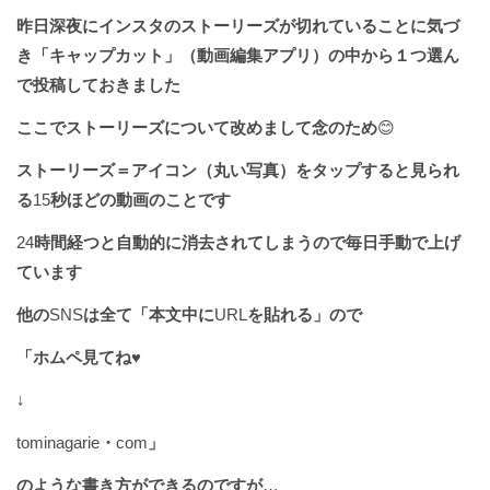
昨日深夜にインスタのストーリーズが切れていることに気づ
き「キャップカット」（動画編集アプリ）の中から１つ選ん
で投稿しておきました
ここでストーリーズについて改めまして念のため
😊
ストーリーズ＝アイコン（丸い写真）をタップすると見られ
る
15
秒ほどの動画のことです
24
時間経つと自動的に消去されてしまうので毎日手動で上げ
ています
他の
SNS
は全て「本文中に
URL
を貼れる」ので
「ホムペ見てね
♥️
↓
tominagarie
・
com
」
のような書き方ができるのですが
…