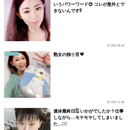
いうパワーワード😍 コレが意外とで
きないんです⁉️
2022.09.16
熟女の独り言💜
セルフィー
2021.11.08
連休最終日🗓️ いかがでしたか？仕事
日 常
しながら…モヤモヤしてしまいまし
た…😶‍🌫️