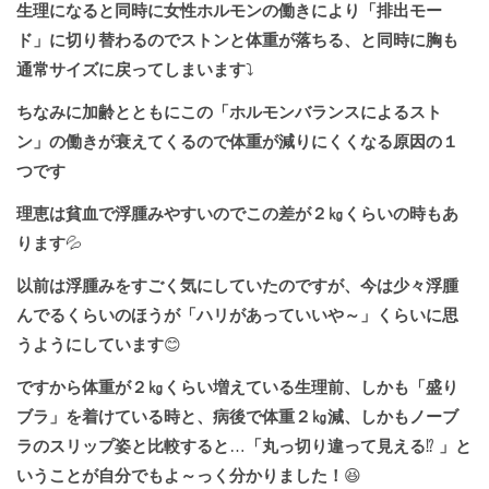
生理になると同時に女性ホルモンの働きにより「排出モー
ド」に切り替わるのでストンと体重が落ちる、と同時に胸も
通常サイズに戻ってしまいます
⤵️
ちなみに加齢とともにこの「ホルモンバランスによるスト
ン」の働きが衰えてくるので体重が減りにくくなる原因の１
つです
理恵は貧血で浮腫みやすいのでこの差が２㎏くらいの時もあ
ります
💦
以前は浮腫みをすごく気にしていたのですが、今は少々浮腫
んでるくらいのほうが「ハリがあっていいや～」くらいに思
うようにしています
😊
ですから体重が２㎏くらい増えている生理前、しかも「盛り
ブラ」を着けている時と、病後で体重２㎏減、しかもノーブ
ラのスリップ姿と比較すると
…
「丸っ切り違って見える
⁉️
」と
いうことが自分でもよ～っく分かりました！
😆