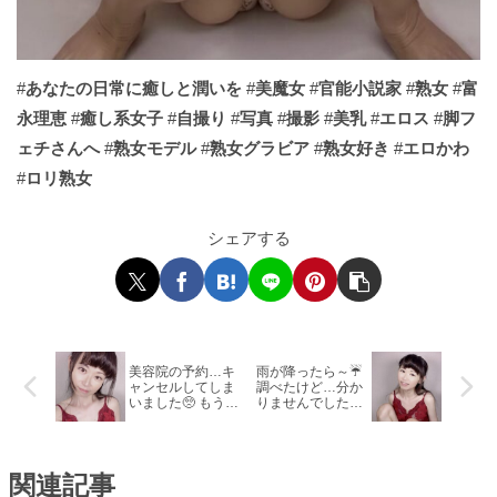
#
あなたの日常に癒しと潤いを
#
美魔女
#
官能小説家
#
熟女
#
富
永理恵
#
癒し系女子
#
自撮り
#
写真
#
撮影
#
美乳
#
エロス
#
脚フ
ェチさんへ
#
熟女モデル
#
熟女グラビア
#
熟女好き
#
エロかわ
#
ロリ熟女
シェアする
美容院の予約…キ
雨が降ったら～☔️
ャンセルしてしま
調べたけど…分か
いました🥺 もうし
りませんでした🥺
ばらく髪がモッサ
テイスト的には二
リしてま～す😅
階堂ぽい❓
関連記事