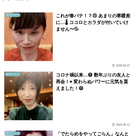
これが春バテ！？😣 あまりの寒暖差
セルフィー
に…🌡️ ココロとカラダが付いていけ
ません〜💦
2026.04.07
コロナ禍以来…😷 数年ぶりの友人と
セルフィー
再会！♥️ 変わらぬパワーに元気を貰
えました！😄
2025.09.11
「でたらめをやってごらん」なんと
セルフィー