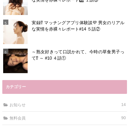
実録⁉️ マッチングアプリ体験談💜 男女のリアル
な実情を赤裸々レポート#14 ５話②
～熟女好きって口説かれて、今時の草食男子っ
て⁉️ ～ #10 ４話①
カテゴリー
14
お知らせ
90
無料会員