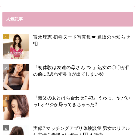
人気記事
富永理恵 初㊙️ヌード写真集💋 通販のお知らせ
📮
『初体験は友達の母さん #2 』熟女の〇〇が目
の前に⁉️思わず鼻血が出てしまい🥵
『親父の女とはち合わせ⁉︎ #3』うわっ、ヤバい
っ❗️ オヤジが帰ってきちゃった⁉️
実録⁉️ マッチングアプリ体験談💜 男女のリアル
な実情を赤裸々レポート3️⃣ １話③