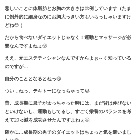
悲しいことに体脂肪とお胸の大きさは比例しています（たま
に例外的に細身なのにお胸大っきい方もいらっしゃいますけ
どね
😊
）
だから食べないダイエットじゃなく！運動とマッサージが必
要なんですよねぇ
🥺
ええ、元エステティシャンなんですからよぉ～く知っている
のですが
…
自分のこととなるとねっ
😅
つい
…
ねっ、テキトーになっちゃって
😂
昔、成長期に息子が太っちゃった時には、まだ背は伸びない
といけないし、運動もしてるし、すごく栄養のバランスを考
えて
20
㎏減を成功させたんですよねぇ
🤔
確かに
…
成長期の男子のダイエットはちょっと気を遣いまし