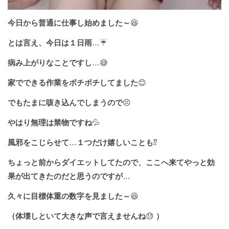
今日から普通に仕事し始めました～
😆
とは言え、今日は１日雨
…☔️
病み上がりなことですし
…😅
家でできる作業をボチボチしてました
😊
でもたまに咳き込んでしまうので
😣
やはり無理は禁物ですね
💦
風邪をこじらせて
…
１つだけ嬉しいことも
⁉️
ちょっと前からダイエットしてたので、ここへ来てやっと効
果が出てきたのだと思うのですが
…
久々に目標体重の数字を見ました～
😆
（体壊しといて大きな声で言えませんね
😓
）