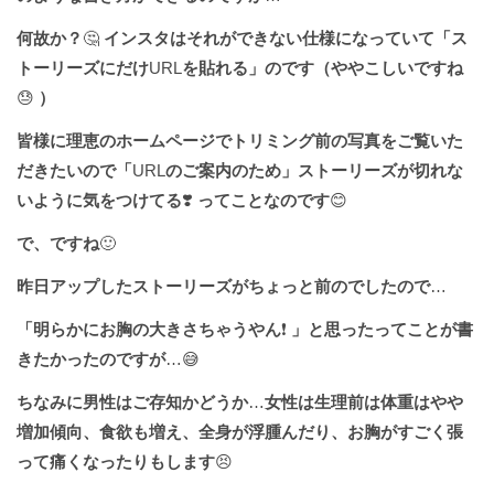
何故か？
🤔
インスタはそれができない仕様になっていて「ス
トーリーズにだけ
URL
を貼れる」のです（ややこしいですね
😓
）
皆様に理恵のホームページでトリミング前の写真をご覧いた
だきたいので「
URL
のご案内のため」ストーリーズが切れな
いように気をつけてる
❣️
ってことなのです
😊
で、ですね
🙂
昨日アップしたストーリーズがちょっと前のでしたので
…
「明らかにお胸の大きさちゃうやん
❗️
」と思ったってことが書
きたかったのですが
…😅
ちなみに男性はご存知かどうか
…
女性は生理前は体重はやや
増加傾向、食欲も増え、全身が浮腫んだり、お胸がすごく張
って痛くなったりもします
😣