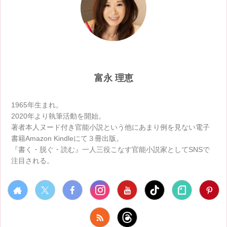
富永 理恵
1965年生まれ。
2020年より執筆活動を開始。
著者本人ヌード付き官能小説という他にあまり例を見ない電子
書籍Amazon Kindleにて３冊出版。
『書く・脱ぐ・読む』一人三役こなす官能小説家としてSNSで
注目される。