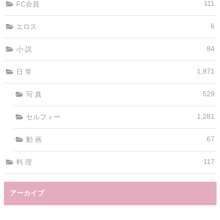
111
FC会員
6
エロス
84
小 説
1,871
日 常
529
写 真
1,281
セルフィー
67
動 画
117
料 理
アーカイブ