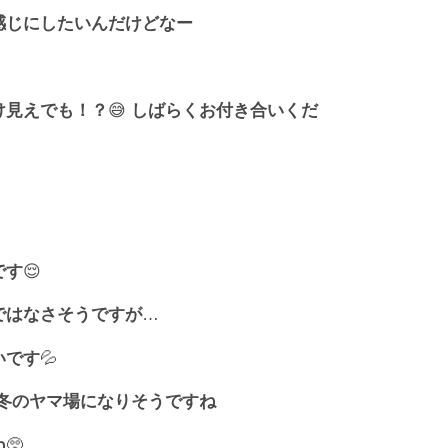
感じにしたいんだけどなー
け見えでも！？
😅
しばらくお付き合いくだ
です
😌
ではなさそうですが
…
いです
💦
冬のヤマ場になりそうですね
ね
🥺