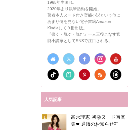
1965年生まれ。
2020年より執筆活動を開始。
著者本人ヌード付き官能小説という他に
あまり例を見ない電子書籍Amazon
Kindleにて３冊出版。
『書く・脱ぐ・読む』一人三役こなす官
能小説家としてSNSで注目される。
人気記事
富永理恵 初㊙️ヌード写真
集💋 通販のお知らせ📮