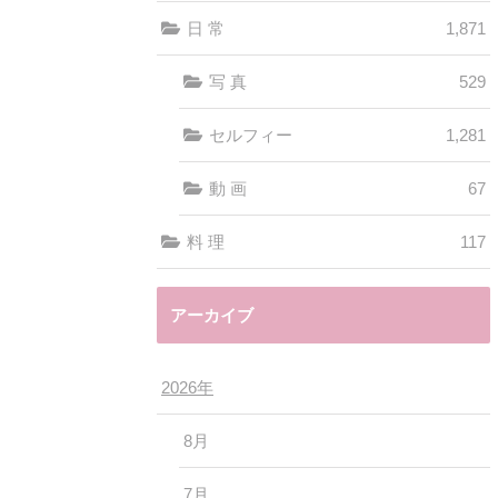
日 常
1,871
写 真
529
セルフィー
1,281
動 画
67
料 理
117
アーカイブ
2026年
8月
7月