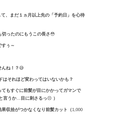
して、まだ１ヵ月以上先の「予約日」を心待
も切ったのにもうこの長さ
😳
ですぅ～
せんね！？
😅
ドはそれほど変わってはいないかも？
ってもすぐに前髪が目にかかってガマンで
と言うか
…
目に刺さるっ
😣
）
結果収拾がつかなくなり前髪カット（
1,000