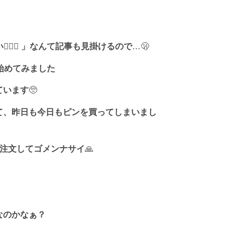
い
🙅🏻‍♀️
」なんて記事も見掛けるので
…🫢
始めてみました
ています
🥺
て、昨日も今日もピンを買ってしまいまし
注文してゴメンナサイ
🙏
なのかなぁ？