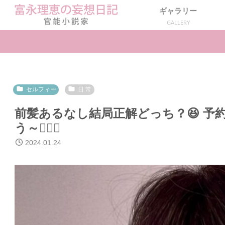
ギャラリー
GALLERY
セルフィー
日 常
前髪あるなし結局正解どっち？😆 予
う～💇🏻‍♀️
2024.01.24