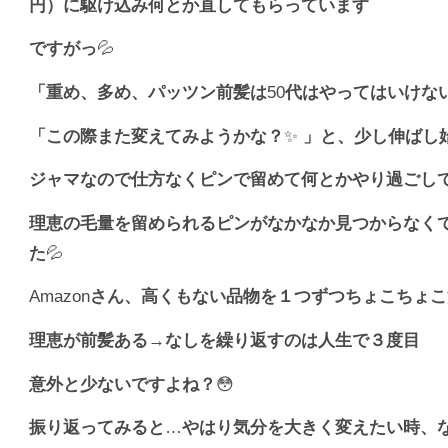
円）に駆け込み何とか直してもらっています
ですがっ
💦
「重め、多め、パッツン前髪は
50
代はやってはいけな
「この際また変えてみようかな？
✨
」と、少し伸ばし
ジャマなので仕方なくピンで留めて何とかやり過ごし
理恵の毛量を留められるピンがなかなか見つからなく
た
💦
Amazon
さん、高くもない品物を１つずつちょこちょこ
理恵が前髪ある
→
なしを繰り返すのは人生で３度目
意外と少ないですよね？
😳
振り返ってみると
…
やはり気分を大きく変えたい時、