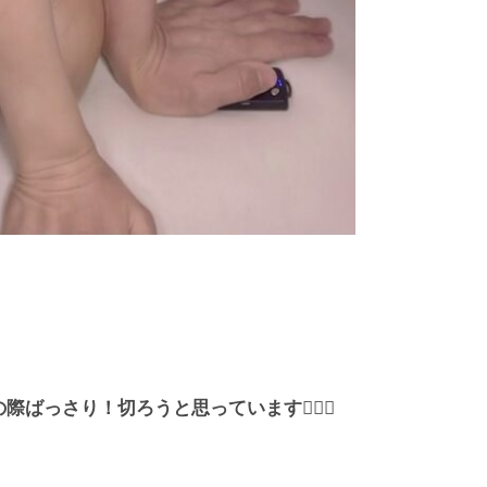
の際ばっさり！切ろうと思っています
💇🏻‍♀️