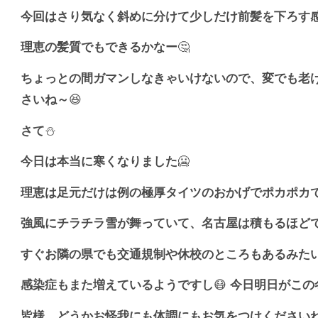
今回はさり気なく斜めに分けて少しだけ前髪を下ろす
理恵の髪質でもできるかなー
🤔
ちょっとの間ガマンしなきゃいけないので、変でも老
さいね～
😆
さて
⛄️
今日は本当に寒くなりました
🥶
理恵は足元だけは例の極厚タイツのおかげでポカポカ
強風にチラチラ雪が舞っていて、名古屋は積もるほど
すぐお隣の県でも交通規制や休校のところもあるみた
感染症もまた増えているようですし
😷
今日明日がこの
皆様、どうかお怪我にも体調にもお気をつけください