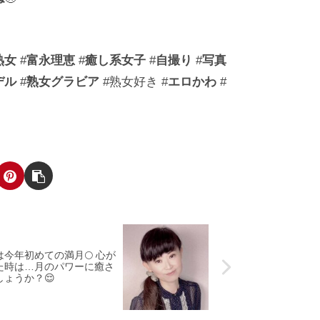
熟女
#
富永理恵
#
癒し系女子
#
自撮り
#
写真
デル
#
熟女グラビア
#熟女好き #
エロかわ
#
は今年初めての満月🌕 心が
た時は…月のパワーに癒さ
しょうか？😌