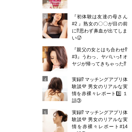
『初体験は友達の母さん
#2 』熟女の〇〇が目の前
に⁉️思わず鼻血が出てしま
い🥵
『親父の女とはち合わせ⁉︎
#3』うわっ、ヤバいっ❗️ オ
ヤジが帰ってきちゃった⁉️
実録⁉️ マッチングアプリ体
験談💜 男女のリアルな実
情を赤裸々レポート3️⃣ １
話③
実録⁉️ マッチングアプリ体
験談💜 男女のリアルな実
情を赤裸々レポート#14