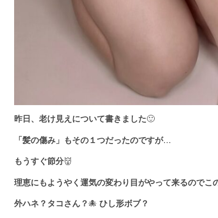
昨日、老け見えについて書きました
🙂
「髪の傷み」もその１つだったのですが
…
もうすぐ節分
👹
理恵にもようやく運気の変わり目がやって来るのでこ
外ハネ？タコさん？
🐙
ひし形ボブ？