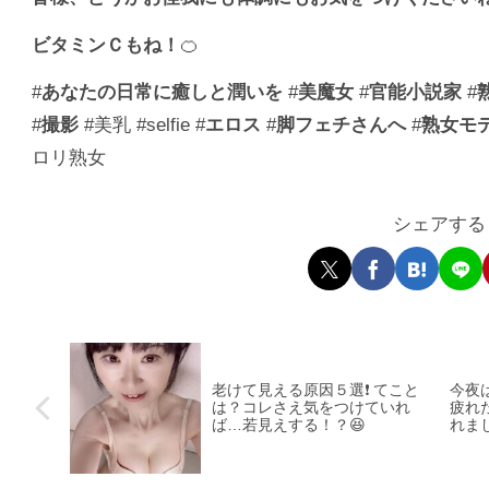
ビタミンＣもね！
🍊
#
あなたの日常に癒しと潤いを
#
美魔女
#
官能小説家
#
#
撮影
#美乳 #selfie #
エロス
#
脚フェチさんへ
#
熟女モ
ロリ熟女
シェアする
老けて見える原因５選❗️ てこと
今夜
は？コレさえ気をつけていれ
疲れ
ば…若見えする！？😆
れま