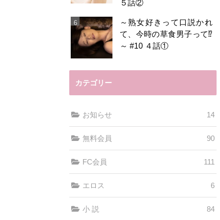
５話②
～熟女好きって口説かれ
て、今時の草食男子って⁉️
～ #10 ４話①
カテゴリー
お知らせ
14
無料会員
90
FC会員
111
エロス
6
小 説
84