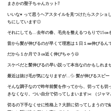
まさかの聖子ちゃんカット
⁉️
いいな
♥️
って思うヘアスタイルを見つけたらスクショ
ちにしています
😊
それにしても
…
去年の春、毛先を整えるつもりで
15
㎝
昔から髪が伸びるのが早くて理恵は１日１㎜伸びるん
だから１か月で３㎝近く伸びちゃう
😆
スケベだと髪伸びるの早い説って本当なのかもしれま
最近は抜け毛が気になりますが
…💦
髪が伸びるスピー
そんな調子なので昨年前髪を作ってから、切っても切
きなくなり、つい自分で切ってしまいます
✂️
（ジャマ
切るの下手なくせに性格上？大胆に切ってしまうので