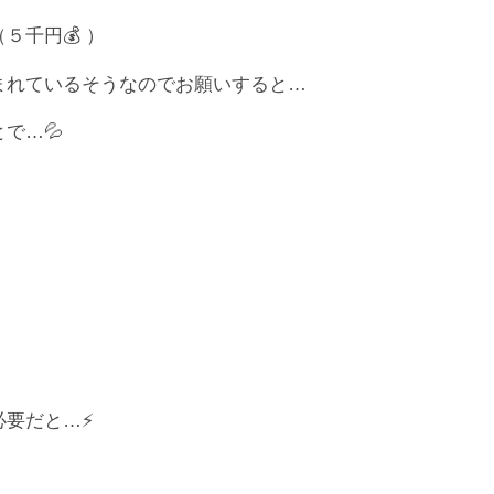
千円💰 ）
まれているそうなのでお願いすると…
で…💦
）
要だと…⚡️