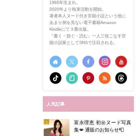
1965年生まれ。
2020年より執筆活動を開始。
著者本人ヌード付き官能小説という他に
あまり例を見ない電子書籍Amazon
Kindleにて３冊出版。
『書く・脱ぐ・読む』一人三役こなす官
能小説家としてSNSで注目される。
人気記事
富永理恵 初㊙️ヌード写真
集💋 通販のお知らせ📮