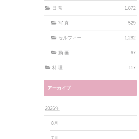
日 常
1,872
写 真
529
セルフィー
1,282
動 画
67
料 理
117
アーカイブ
2026年
8月
7月