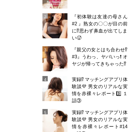
『初体験は友達の母さん
#2 』熟女の〇〇が目の前
に⁉️思わず鼻血が出てしま
い🥵
『親父の女とはち合わせ⁉︎
#3』うわっ、ヤバいっ❗️ オ
ヤジが帰ってきちゃった⁉️
実録⁉️ マッチングアプリ体
験談💜 男女のリアルな実
情を赤裸々レポート3️⃣ １
話③
実録⁉️ マッチングアプリ体
験談💜 男女のリアルな実
情を赤裸々レポート#14