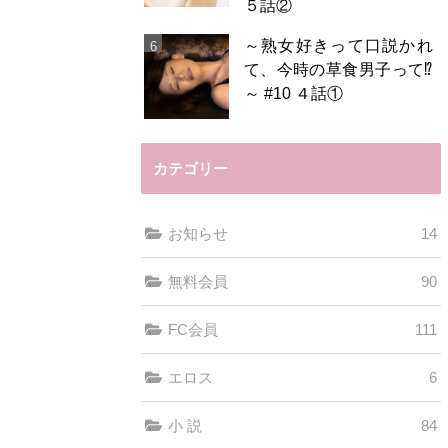
５話②
～熟女好きって口説かれ
て、今時の草食男子って⁉️
～ #10 ４話①
カテゴリー
お知らせ
14
無料会員
90
FC会員
111
エロス
6
小 説
84